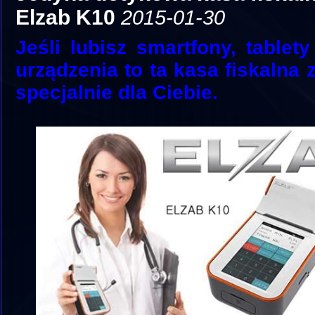
Elzab K10
2015-01-30
Jeśli lubisz smartfony, tablet
urządzenia to ta kasa fiskalna 
specjalnie dla Ciebie.