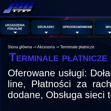
URZĄDZENIA
DRUKARKI
OPROGRAMOWANIE
WA
FISKALNE
Stona główna
->
Akcesoria
->
Terminale płatnicze
Terminale płatnicze
Oferowane usługi: Doład
line, Płatności za rach
dodane, Obsługa sieci 