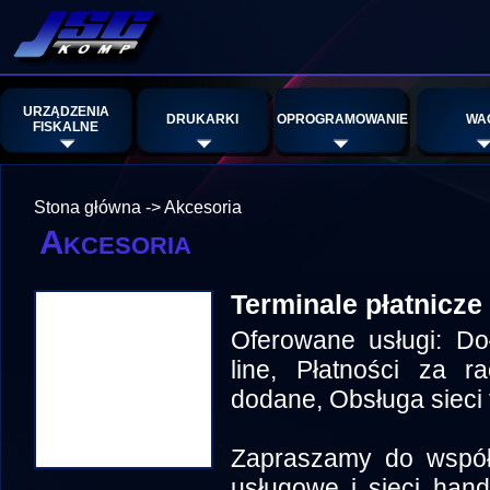
URZĄDZENIA
DRUKARKI
OPROGRAMOWANIE
WA
FISKALNE
Stona główna
->
Akcesoria
Akcesoria
Terminale płatnicze
Oferowane usługi: Doł
line, Płatności za ra
dodane, Obsługa sieci 
Zapraszamy do współp
usługowe i sieci han