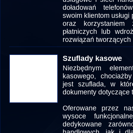
doładowań telefonó
swoim klientom usługi 
oraz korzystaniem 
płatniczych lub wdro
rozwiązań tworzących 
Szuflady kasowe
Niezbędnym elemen
kasowego, chociażby
jest szuflada, w któ
dokumenty dotyczące t
Oferowane przez na
wysoce funkcjonaln
dedykowane zarówn
handlowych, jak i dl