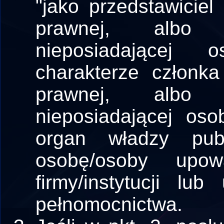
"jako przedstawiciel
prawnej, albo j
nieposiadającej 
charakterze członk
prawnej, albo j
nieposiadającej oso
organ władzy publ
osobę/osoby upow
firmy/instytucji l
pełnomocnictwa.