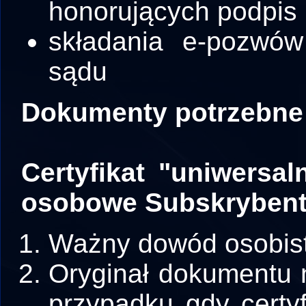
honorujących podpis 
składania e-pozwów
sądu
Dokumenty potrzebne 
Certyfikat "uniwersal
osobowe Subskryben
Ważny dowód osobist
Oryginał dokumentu 
przypadku gdy certy