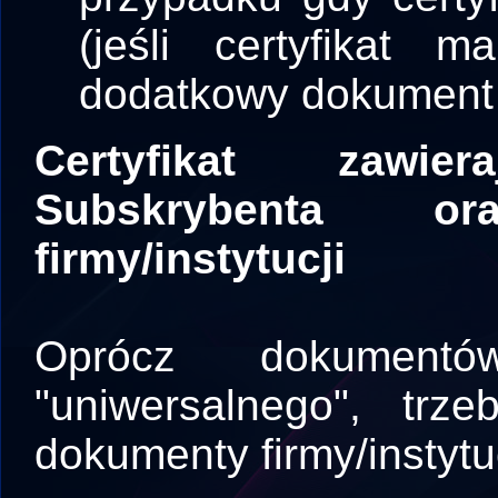
(jeśli certyfikat
dodatkowy dokument n
Certyfikat zawi
Subskrybenta o
firmy/instytucji
Oprócz dokumentó
"uniwersalnego", trz
dokumenty firmy/instytuc