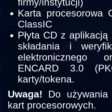
firmy/instytucji)
Karta procesorowa 
ClassIC
Płyta CD z aplikac
składania i weryfi
elektronicznego
ENCARD 3.0 (PKC
karty/tokena.
Uwaga!
Do używania k
kart procesorowych.