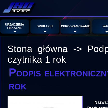
URZĄDZENIA
DRUKARKI
OPROGRAMOWANIE
WA
FISKALNE
Stona główna
->
Podp
czytnika 1 rok
Podpis elektroniczn
rok
Nazwa: