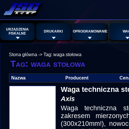
URZĄDZENIA
DRUKARKI
OPROGRAMOWANIE
WA
FISKALNE
Stona główna
->
Tag: waga stołowa
Tag: waga stołowa
Nazwa
Producent
Cen
Waga techniczna s
Axis
Waga techniczna st
zakresem mierzony
(300x210mm!), nowoc