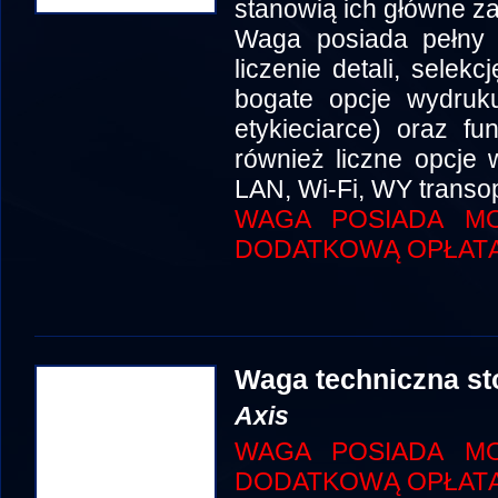
stanowią ich główne za
Waga posiada pełny p
liczenie detali, selek
bogate opcje wydruku
etykieciarce) oraz fu
również liczne opcje
LAN, Wi-Fi, WY transo
WAGA POSIADA MO
DODATKOWĄ OPŁATĄ
Waga techniczna s
Axis
WAGA POSIADA MO
DODATKOWĄ OPŁATĄ