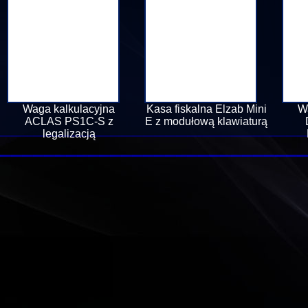
Waga kalkulacyjna
Kasa fiskalna Elzab Mini
W
ACLAS PS1C-S z
E z modułową klawiaturą
legalizacją