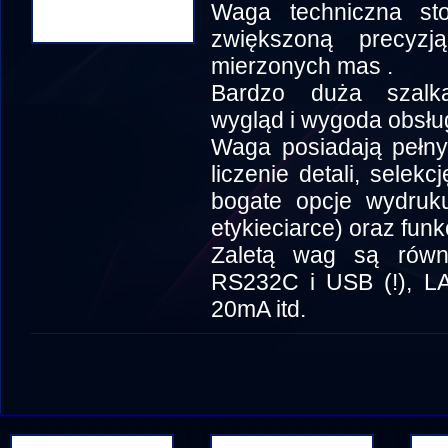
Waga techniczna sto
zwiększoną precyz
mierzonych mas .
Bardzo duża szalk
wygląd i wygoda obsług
Waga posiadają pełny 
liczenie detali, selek
bogate opcje wydruku
etykieciarce) oraz funk
Zaletą wag są równi
RS232C i USB (!), LA
20mA itd.