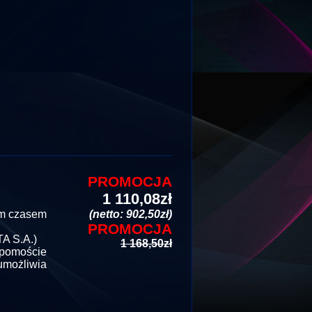
PROMOCJA
1 110,08zł
im czasem
(netto: 902,50zł)
PROMOCJA
A S.A.)
1 168,50zł
 pomoście
umożliwia