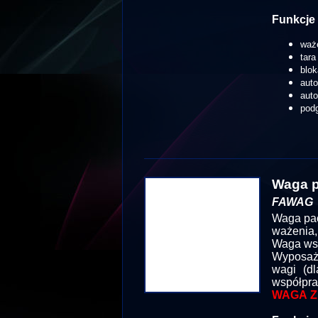
Funkcje 
waż
tara
blok
aut
aut
podg
Waga p
FAWAG
Waga pac
ważenia,
Waga wsp
Wyposażo
wagi (dl
współpra
WAGA Z