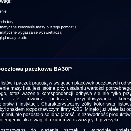
wagi:
enie
ada tary
omatyczne zerowanie masy pustego pomostu
omatyczne wygaszanie wyświetlacza
ląd masy brutto
pocztowa paczkowa BA30P
listów i paczek pracują w tysiącach placówek pocztowych od wie
nie masy listu jest istotne przy ustalaniu wartości potrzebne
go, toteż ważenie korespondencji odbywa się nie tylko prz
wym, ale również podczas przygotowywania koresp
biorstw i instytucji. Charakterystyczny żółty kolor wag listo
t był znakiem rozpoznawczym firmy AXIS. Minęło już wiele lat o
zmienił, ale pozostała solidna jakość i niezawodność produktów
oferujemy także wagi dla kurierów rozwożących przesyłki.
ostosowana do ważenia paczek z wygodnie umiejsc