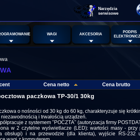
Narzędzia
serwisowe
PODPIS
ROGRAMOWANIE
WAGI
AKCESORIA
ELEKTRONIC
owa
owa
cent
Cena netto
Cena brutto
ocztowa paczkowa TP-30/1 30kg
zkowa o nośności od 30 kg do 60 kg, charakteryzuje się krótk
 niezawodnością i trwałością urządzeń.
ółpracuje z systemem "POCZTA" (autoryzacja firmy POSTDAT
na w 2 czytelne wyświetlacze (LED): wartości masy - przy
a obsługi) i na przewodzie (dla klienta), wyjście RS-232 
cę wagi z komputerem.