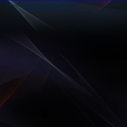
Wszystkie prawa zastrzeżone JSCKOMP © 2011-26
Strona wygenetowana w czasie 1.527 s