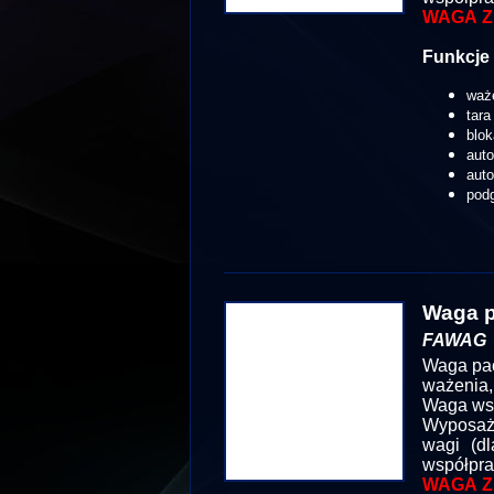
WAGA Z
Funkcje 
waż
tara
blok
aut
aut
podg
Waga p
FAWAG
Waga pac
ważenia,
Waga wsp
Wyposażo
wagi (dl
współpra
WAGA Z