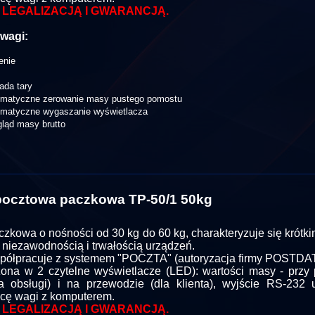
 LEGALIZACJĄ I GWARANCJĄ.
wagi:
enie
ada tary
omatyczne zerowanie masy pustego pomostu
omatyczne wygaszanie wyświetlacza
ląd masy brutto
ocztowa paczkowa TP-50/1 50kg
zkowa o nośności od 30 kg do 60 kg, charakteryzuje się krótk
 niezawodnością i trwałością urządzeń.
ółpracuje z systemem "POCZTA" (autoryzacja firmy POSTDAT
na w 2 czytelne wyświetlacze (LED): wartości masy - przy
a obsługi) i na przewodzie (dla klienta), wyjście RS-232 
cę wagi z komputerem.
 LEGALIZACJĄ I GWARANCJĄ.