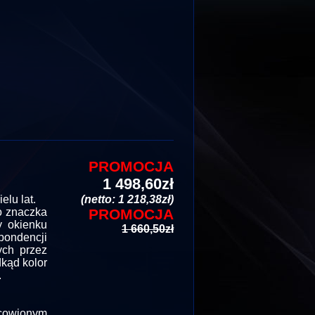
PROMOCJA
1 498,60zł
lu lat.
(netto: 1 218,38zł)
go znaczka
PROMOCJA
y okienku
1 660,50zł
ondencji
wych przez
dkąd kolor
.
owionym