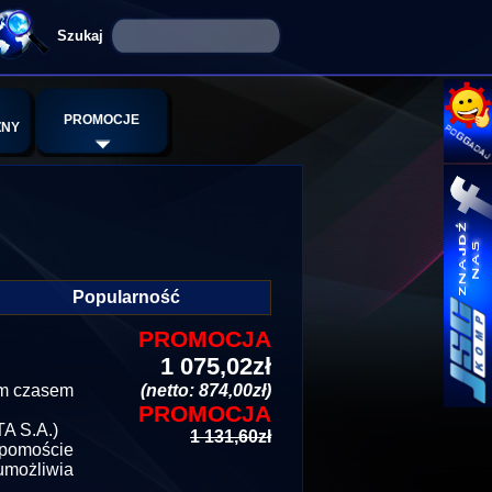
PROMOCJE
ZNY
Popularność
PROMOCJA
1 075,02zł
im czasem
(netto: 874,00zł)
PROMOCJA
A S.A.)
1 131,60zł
 pomoście
umożliwia