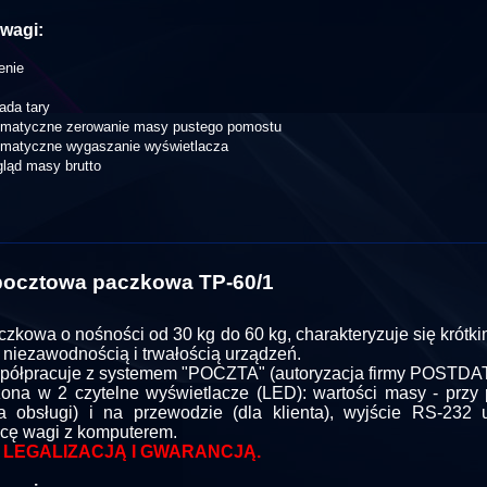
wagi:
enie
ada tary
omatyczne zerowanie masy pustego pomostu
omatyczne wygaszanie wyświetlacza
ląd masy brutto
ocztowa paczkowa TP-60/1
zkowa o nośności od 30 kg do 60 kg, charakteryzuje się krótk
 niezawodnością i trwałością urządzeń.
ółpracuje z systemem "POCZTA" (autoryzacja firmy POSTDAT
na w 2 czytelne wyświetlacze (LED): wartości masy - przy
a obsługi) i na przewodzie (dla klienta), wyjście RS-232 
cę wagi z komputerem.
 LEGALIZACJĄ I GWARANCJĄ.