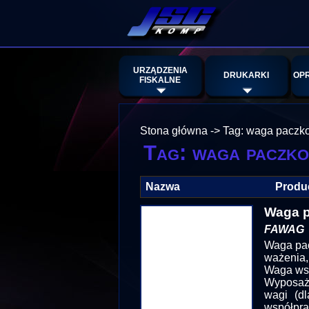
URZĄDZENIA
DRUKARKI
OP
FISKALNE
Stona główna
->
Tag: waga paczk
Tag: waga paczk
Nazwa
Produ
Waga p
FAWAG
Waga pac
ważenia,
Waga wsp
Wyposażo
wagi (dl
współpra