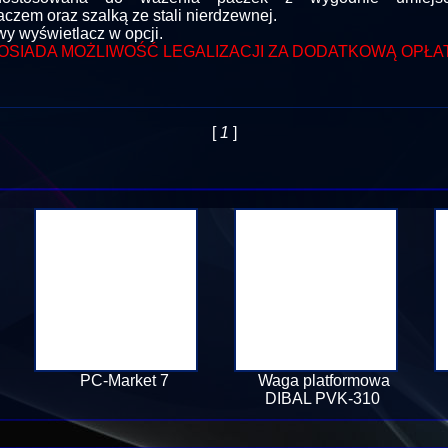
aczem oraz szalką ze stali nierdzewnej.
y wyświetlacz w opcji.
OSIADA MOŻLIWOŚĆ LEGALIZACJI ZA DODATKOWĄ OPŁA
[
1
]
PC-Market 7
Waga platformowa
DIBAL PVK-310