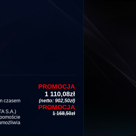
PROMOCJA
1 110,08zł
im czasem
(netto: 902,50zł)
PROMOCJA
A S.A.)
1 168,50zł
 pomoście
umożliwia