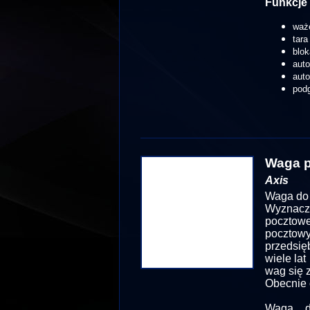
Funkcje 
waż
tara
blok
aut
aut
podg
Waga 
Axis
Waga do 
Wyznacze
pocztowe
poczto
przedsię
wiele la
wag się 
Obecnie 
Waga d