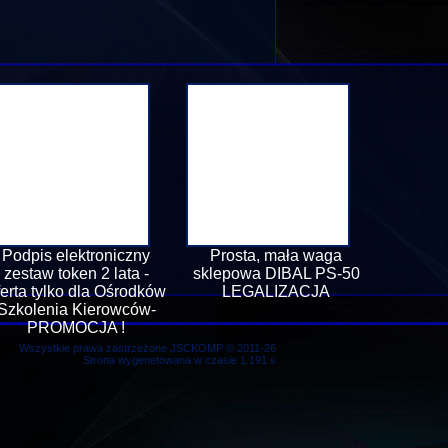
Podpis elektroniczny
Prosta, mała waga
zestaw token 2 lata -
sklepowa DIBAL PS-50
ferta tylko dla Ośrodków
LEGALIZACJA
Szkolenia Kierowców-
PROMOCJA !
Wszystkie prawa zastrzeżone JSCKOMP © 2011-26
Strona wygenetowana w czasie 1.191 s