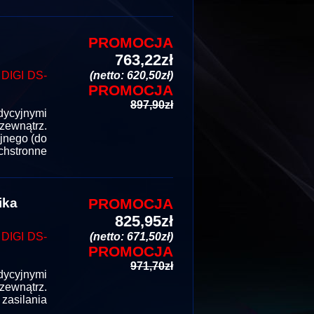
PROMOCJA
763,22zł
IGI DS-
(netto: 620,50zł)
PROMOCJA
897,90zł
ycyjnymi
zewnątrz.
yjnego (do
hstronne
ika
PROMOCJA
825,95zł
IGI DS-
(netto: 671,50zł)
PROMOCJA
971,70zł
ycyjnymi
zewnątrz.
asilania