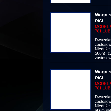
Waga s
DIGI
MODEL 
781 LUB
Dwuzakr
zastosow
Nieduże 
500h) z
zastosow
Waga s
DIGI
MODEL 
781 LUB
Dwuzakr
zastosow
Nieduże
akumulat