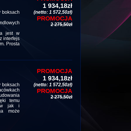
1 934,18zł
w boksach
(netto: 1 572,50zł)
PROMOCJA
andlowych
2 275,50zł
a jest w
 interfejs
m. Prosta
PROMOCJA
1 934,18zł
w boksach
(netto: 1 572,50zł)
lacówkach
PROMOCJA
budowania
2 275,50zł
ięki temu
ów jak i
aga może