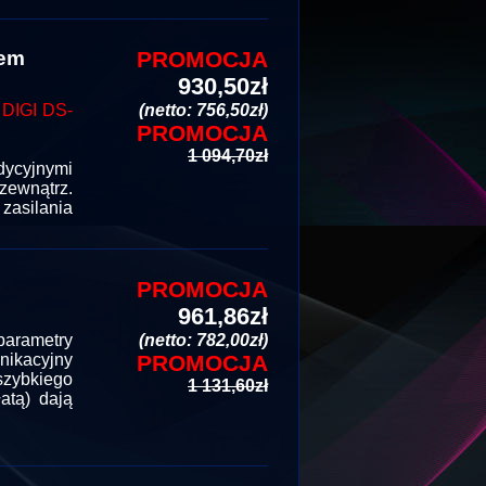
iem
PROMOCJA
930,50zł
IGI DS-
(netto: 756,50zł)
PROMOCJA
1 094,70zł
ycyjnymi
zewnątrz.
asilania
PROMOCJA
961,86zł
parametry
(netto: 782,00zł)
nikacyjny
PROMOCJA
szybkiego
1 131,60zł
atą) dają