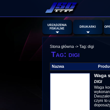
URZĄDZENIA
DRUKARKI
OP
FISKALNE
Stona główna
->
Tag: digi
Tag: digi
Nazwa
Produ
Waga s
DIGI
Waga kon
wykonani
Dwuzakr
czyni to
doposaży