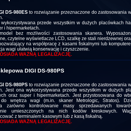
GI DS-980ES
to rozwiązanie przeznaczone do zastosowania 
h.
a wykorzystywana przede wszystkim w dużych placówkach h
r i hipermarketach.
 model bez możliwości zastosowania skanera. Wyposażon
e, czytelne wyświetlacze LCD, szalkę ze stali nierdzewnej oraz
ozwalający na współpracę z kasami fiskalnymi lub komputere
cja wagi ułatwią konserwację i czyszczenie.
OSIADA WAŻNĄ LEGALIZACJĘ.
klepowa DIGI DS-980PS
GI DS-980PS
to rozwiązanie przeznaczone do zastosowania 
h. Jest ona wykorzystywana przede wszystkim w dużych p
ch oraz super i hipermarketach. Jest przystosowana do w
 do wnętrza wagi (m.in. skaner Metrologic, Stratos). Dz
ia zarówno kontrolowanie masy sprzedawanych towar
wanie umieszczonych na nich kodów kreskowych. W
cować z terminalem kasowym lub z kasą fiskalną.
OSIADA WAŻNĄ LEGALIZACJĘ.