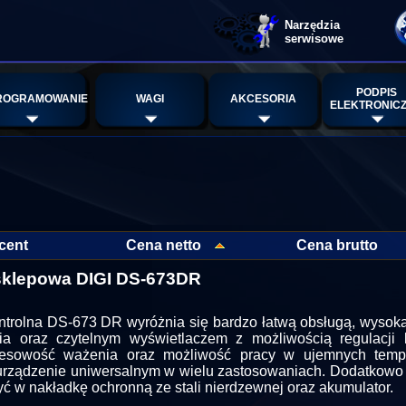
Narzędzia
serwisowe
PODPIS
ROGRAMOWANIE
WAGI
AKCESORIA
ELEKTRONIC
cent
Cena netto
Cena brutto
klepowa DIGI DS-673DR
trolna DS-673 DR wyróżnia się bardzo łatwą obsługą, wysoką
a oraz czytelnym wyświetlaczem z możliwością regulacji k
esowość ważenia oraz możliwość pracy w ujemnych tempe
 urządzenie uniwersalnym w wielu zastosowaniach. Dodatkowo
ć w nakładkę ochronną ze stali nierdzewnej oraz akumulator.