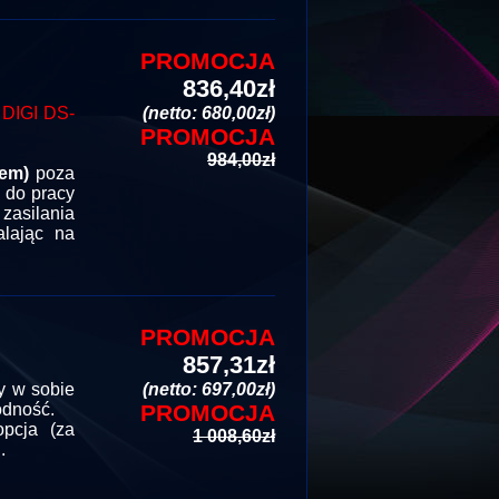
PROMOCJA
836,40zł
IGI DS-
(netto: 680,00zł)
PROMOCJA
984,00zł
iem)
poza
 do pracy
zasilania
alając na
PROMOCJA
857,31zł
y w sobie
(netto: 697,00zł)
wodność.
PROMOCJA
opcja (za
1 008,60zł
.