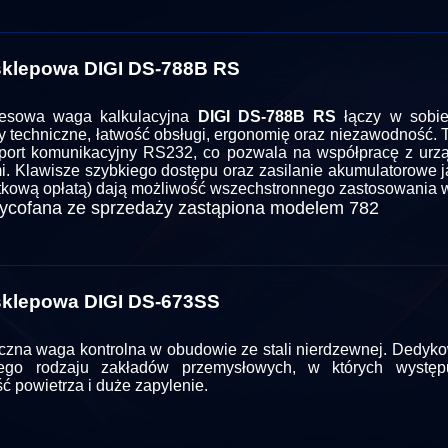
klepowa DIGI DS-788B RS
esowa waga kalkulacyjna
DIGI DS-788B RS
łączy w sobie
y techniczne, łatwość obsługi, ergonomię oraz niezawodność. 
port komunikacyjny RS232, co pozwala na współpracę z urz
mi. Klawisze szybkiego dostępu oraz zasilanie akumulatorowe 
tkową opłatą) dają możliwość wszechstronnego zastosowania 
cofana ze sprzedaży zastąpiona modelem 782
klepowa DIGI DS-673SS
iczna waga kontrolna w obudowie ze stali nierdzewnej. Dedyko
ego rodzaju zakładów przemysłowych, w których występ
ć powietrza i duże zapylenie.