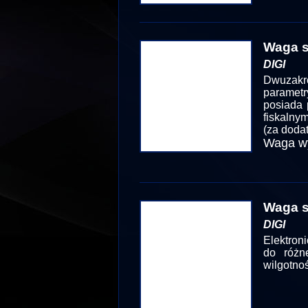
Waga s
DIGI
Dwuzakr
parametr
posiada 
fiskalny
(za doda
Waga wy
Waga s
DIGI
Elektron
do różn
wilgotnoś