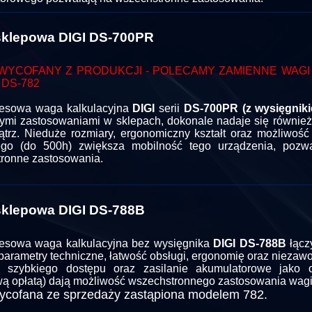
klepowa DIGI DS-700PR
WYCOFANY Z PRODUKCJI - POLECAMY ZAMIENNE WAGI D
 DS-782
esowa waga kalkulacyjna
DIGI
serii
DS-700
PR (z wysięgnik
nymi zastosowaniami w sklepach, dokonale nadaje się również
trz. Nieduże rozmiary, ergonomiczny kształt oraz możliwość 
nego (do 500h) zwiększa mobilność tego urządzenia, pozw
ronne zastosowania.
klepowa DIGI DS-788B
esowa waga kalkulacyjna bez wysięgnika
DIGI DS-788
B
łącz
parametry techniczne, łatwość obsługi, ergonomię oraz nieza
e szybkiego dostępu oraz zasilanie akumulatorowe jako 
ą opłatą) dają możliwość wszechstronnego zastosowania wagi
cofana ze sprzedaży zastąpiona modelem 782.