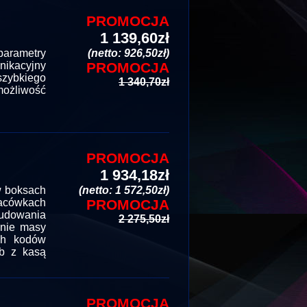
PROMOCJA
1 139,60zł
parametry
(netto: 926,50zł)
nikacyjny
PROMOCJA
szybkiego
1 340,70zł
ożliwość
PROMOCJA
1 934,18zł
w boksach
(netto: 1 572,50zł)
lacówkach
PROMOCJA
budowania
2 275,50zł
anie masy
ch kodów
b z kasą
PROMOCJA