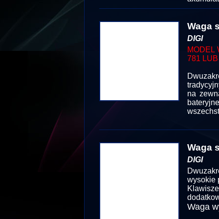
Waga s
DIGI
MODEL 
781 LUB
Dwuzakr
tradycyj
na zewną
bateryj
wszechst
Waga s
DIGI
Dwuzakr
wysokie 
Klawisz
dodatkow
Waga wy