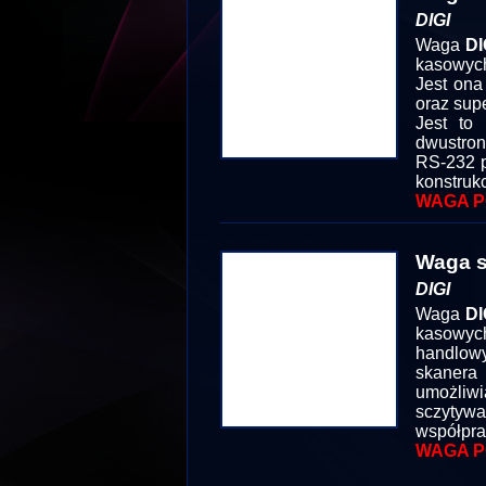
DIGI
Waga
DI
kasowyc
Jest on
oraz supe
Jest to
dwustronn
RS-232 p
konstruk
WAGA P
Waga s
DIGI
Waga
DI
kasowyc
handlowy
skanera
umożliw
sczyty
współpra
WAGA P