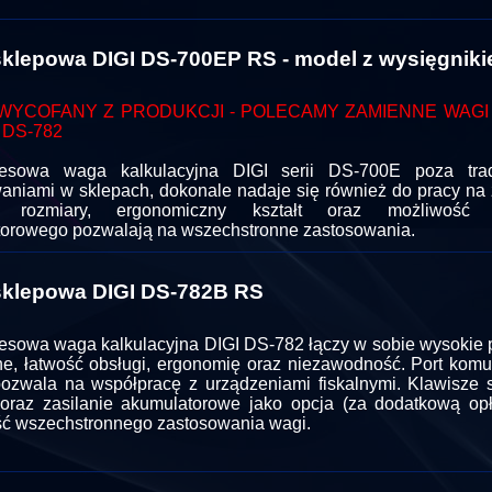
klepowa DIGI DS-700EP RS - model z wysięgnik
WYCOFANY Z PRODUKCJI - POLECAMY ZAMIENNE WAGI D
 DS-782
esowa waga kalkulacyjna DIGI serii DS-700E poza trad
aniami w sklepach, dokonale nadaje się również do pracy na 
 rozmiary, ergonomiczny kształt oraz możliwość z
orowego pozwalają na wszechstronne zastosowania.
klepowa DIGI DS-782B RS
sowa waga kalkulacyjna DIGI DS-782 łączy w sobie wysokie 
ne, łatwość obsługi, ergonomię oraz niezawodność. Port komu
zwala na współpracę z urządzeniami fiskalnymi. Klawisze 
oraz zasilanie akumulatorowe jako opcja (za dodatkową opł
ć wszechstronnego zastosowania wagi.