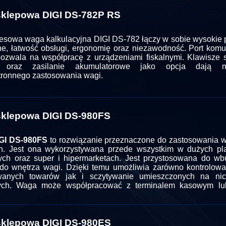
klepowa DIGI DS-782P RS
sowa waga kalkulacyjna DIGI DS-782 łączy w sobie wysokie 
ne, łatwość obsługi, ergonomię oraz niezawodność. Port komu
zwala na współpracę z urządzeniami fiskalnymi. Klawisze 
u oraz zasilanie akumulatorowe jako opcja dają m
ronnego zastosowania wagi.
klepowa DIGI DS-980FS
GI DS-980FS
to rozwiązanie przeznaczone do zastosowania 
h. Jest ona wykorzystywana przede wszystkim w dużych p
ch oraz super i hipermarketach. Jest przystosowana do w
do wnętrza wagi. Dzięki temu umożliwia zarówno kontrolow
wanych towarów jak i sczytywanie umieszczonych na ni
ych. Waga może współpracować z terminalem kasowym lu
klepowa DIGI DS-980ES