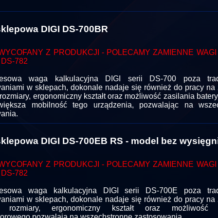
klepowa DIGI DS-700BR
WYCOFANY Z PRODUKCJI - POLECAMY ZAMIENNE WAGI D
 DS-782
esowa waga kalkulacyjna DIGI serii DS-700 poza trad
aniami w sklepach, dokonale nadaje się również do pracy na 
rozmiary, ergonomiczny kształt oraz możliwość zasilania bater
większa mobilność tego urządzenia, pozwalając na wszec
ania.
klepowa DIGI DS-700EB RS - model bez wysięgn
WYCOFANY Z PRODUKCJI - POLECAMY ZAMIENNE WAGI D
 DS-782
esowa waga kalkulacyjna DIGI serii DS-700E poza trad
aniami w sklepach, dokonale nadaje się również do pracy na 
 rozmiary, ergonomiczny kształt oraz możliwość z
orowego pozwalają na wszechstronne zastosowania.