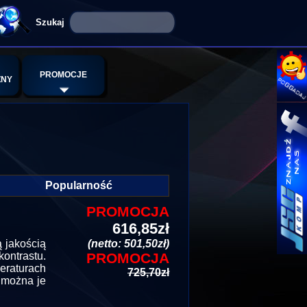
PROMOCJE
ZNY
Popularność
PROMOCJA
616,85zł
 jakością
(netto: 501,50zł)
ontrastu.
PROMOCJA
raturach
725,70zł
 można je