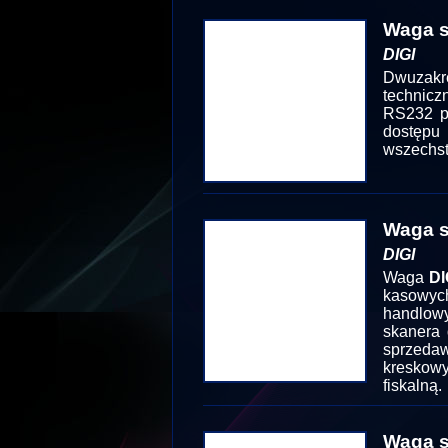
Waga s
DIGI
Dwuzakre
technicz
RS232 po
dostęp
wszechst
Waga s
DIGI
Waga
DI
kasowyc
handlowy
skanera 
sprzeda
kreskow
fiskalną.
Waga s