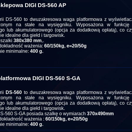
klepowa DIGI DS-560 AP
rii DS-560 to dwuzakresowa waga platformowa z wyświetl
zonym na stałe na wysięgniku. Wyposażona w funkcję z
go lub akumulatorowego (opcja za dodatkową opłatą), co czy
e idealne dla giełd i targowisk.
szalki
380x380 mm
,.
 dokładność ważenia:
60/150kg, e=20/50g
ie minimalne:
400 g.
latformowa DIGI DS-560 S-GA
rii
DS-560
to dwuzakresowa waga platformowa z wyświetla
zonym na stałe na wysięgniku. Wyposażona w funkcję z
go lub akumulatorowego (opcja za dodatkową opłatą), co czy
e idealne dla giełd i targowisk.
DS-560
S-GA
posiada szalkę o wymiarach
370x490mm
 dokładność ważenia :
6
0/150kg, e=20/50g
ie minimalne:
400 g.