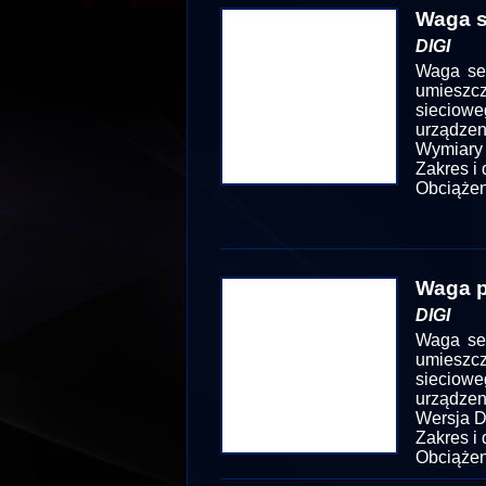
Waga s
DIGI
Waga se
umieszc
sieciowe
urządzeni
Wymiary 
Zakres i
Obciążen
Waga p
DIGI
Waga se
umieszc
sieciowe
urządzeni
Wersja 
Zakres i
Obciążen