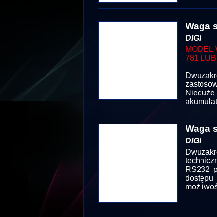
Waga s
DIGI
MODEL 
781 LUB
Dwuzakr
zastosow
Nieduże
akumulat
Waga s
DIGI
Dwuzakre
technicz
RS232 po
dostępu 
możliwoś