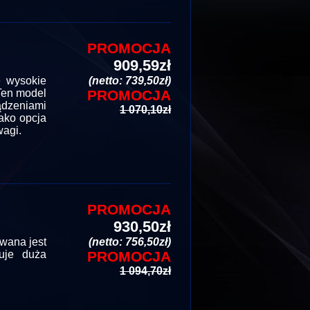
PROMOCJA
909,59zł
 wysokie
(netto: 739,50zł)
Ten model
PROMOCJA
ądzeniami
1 070,10zł
jako opcja
wagi.
PROMOCJA
930,50zł
wana jest
(netto: 756,50zł)
uje duża
PROMOCJA
1 094,70zł