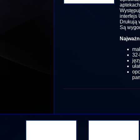
aptekach
Występuj
interfejs
Drukują 
Są wygod
Najważni
mak
32-
jęz
uła
op
pam