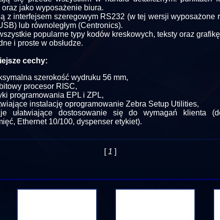
 oraz jako wyposażenie biura.
ą z interfejsem szeregowym RS232 (w tej wersji wyposażone 
 USB) lub równoległym (Centronics).
wszystkie popularne typy kodów kreskowych, teksty oraz grafikę
ne i proste w obsłudze.
ejsze cechy:
symalna szerokość wydruku 56 mm,
bitowy procesor RISC,
yki programowania EPL i ZPL,
twiające instalację oprogramowanie Zebra Setup Utilities,
cje ułatwiające dostosowanie się do wymagań klienta (d
ięć, Ethernet 10/100, dyspenser etykiet).
[
1
]