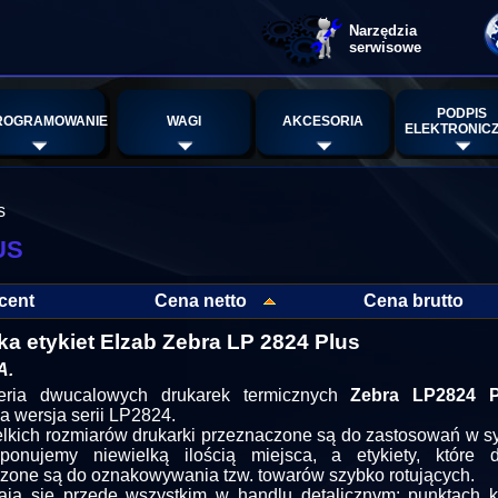
Narzędzia
serwisowe
PODPIS
ROGRAMOWANIE
WAGI
AKCESORIA
ELEKTRONIC
s
us
cent
Cena netto
Cena brutto
ka etykiet Elzab Zebra LP 2824 Plus
A.
ria dwucalowych drukarek termicznych
Zebra LP2824 P
a wersja serii LP2824.
elkich rozmiarów drukarki przeznaczone są do zastosowań w sy
ponujemy niewielką ilością miejsca, a etykiety, które 
zone są do oznakowywania tzw. towarów szybko rotujących.
ją się przede wszystkim w handlu detalicznym: punktach 