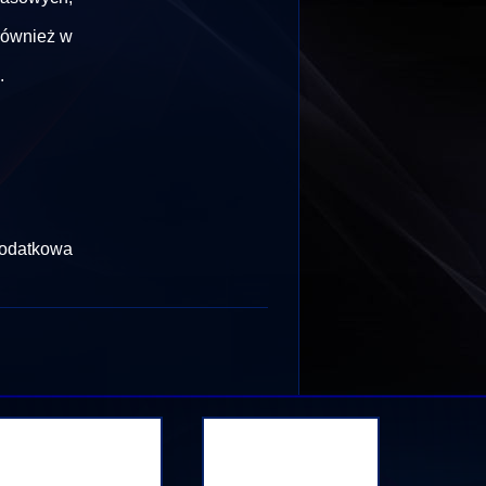
również w
.
odatkowa