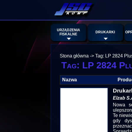
URZĄDZENIA
DRUKARKI
OP
FISKALNE
Stona główna
->
Tag: LP 2824 Plu
Tag: LP 2824 Pl
Nazwa
Produ
Drukar
Elzab S.
Nowa se
ulepszon
Te niewi
gdy dys
przeznac
Sprawdza