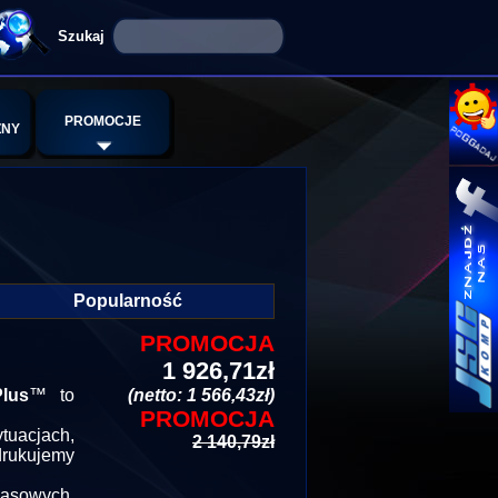
PROMOCJE
ZNY
Popularność
PROMOCJA
1 926,71zł
lus
™ to
(netto: 1 566,43zł)
PROMOCJA
tuacjach,
2 140,79zł
drukujemy
kasowych,