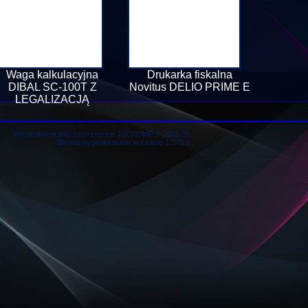
Waga kalkulacyjna
Drukarka fiskalna
DIBAL SC-100T Z
Novitus DELIO PRIME E
LEGALIZACJĄ
Wszystkie prawa zastrzeżone JSCKOMP © 2011-26
Strona wygenetowana w czasie 1.079 s