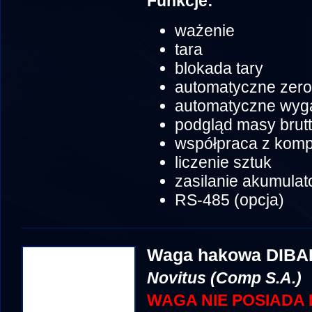
Funkcje:
ważenie
tara
blokada tary
automatyczne zer
automatyczne wyga
podgląd masy brut
współpraca z komp
liczenie sztuk
zasilanie akumulat
RS-485 (opcja)
Waga hakowa DIBA
Novitus (Comp S.A.)
WAGA NIE POSIADA 