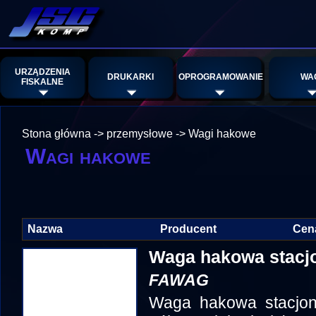
URZĄDZENIA
DRUKARKI
OPROGRAMOWANIE
WA
FISKALNE
Stona główna
->
przemysłowe
->
Wagi hakowe
Wagi hakowe
Nazwa
Producent
Cen
Waga hakowa stacjo
FAWAG
Waga hakowa stacjon