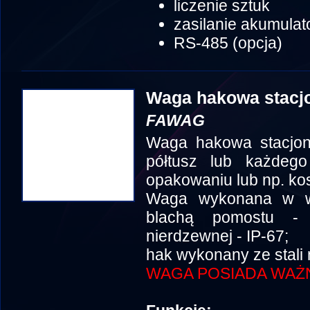
liczenie sztuk
zasilanie akumulat
RS-485 (opcja)
Waga hakowa stacj
FAWAG
Waga hakowa stacjon
półtusz lub każdeg
opakowaniu lub np. ko
Waga wykonana w we
blachą pomostu - 
nierdzewnej - IP-67;
hak wykonany ze stali
WAGA POSIADA WAŻN