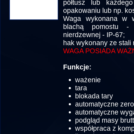
półtusz lub każdeg
opakowaniu lub np. ko
Waga wykonana w we
blachą pomostu - 
nierdzewnej - IP-67;
hak wykonany ze stali
WAGA POSIADA WAŻN
Funkcje:
ważenie
tara
blokada tary
automatyczne zer
automatyczne wyga
podgląd masy brut
współpraca z komp