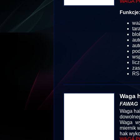
WAGA P
Funkcje
wa
tar
blo
aut
aut
pod
wsp
lic
zas
RS-
Waga h
FAWAG
Waga hak
dowolneg
Waga wy
miernik 
hak wyko
WAGA P