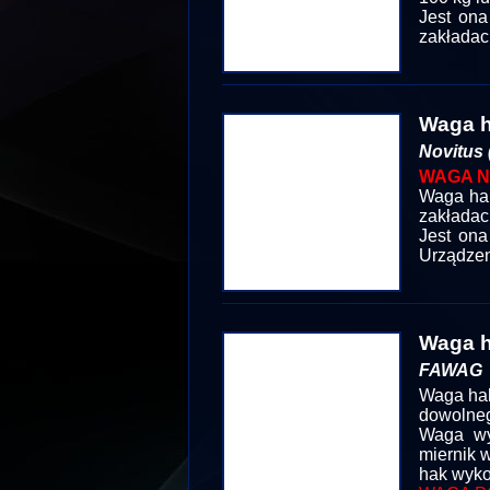
Jest ona
zakładac
Waga 
Novitus 
WAGA N
Waga hak
zakładac
Jest on
Urządzen
Waga h
FAWAG
Waga hak
dowolneg
Waga wy
miernik 
hak wyko