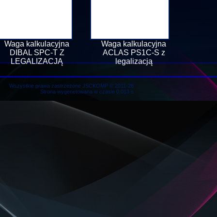
Waga kalkulacyjna
Waga kalkulacyjna
DIBAL SPC-T Z
ACLAS PS1C-S z
LEGALIZACJĄ
legalizacją
Wszystkie prawa zastrzeżone JSCKOMP © 2011-26
Strona wygenetowana w czasie 0.013 s