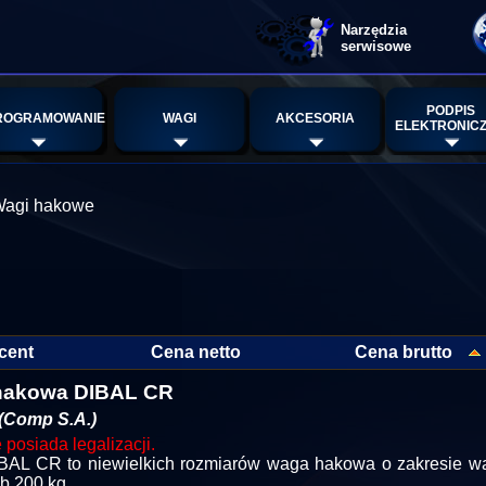
Narzędzia
serwisowe
PODPIS
ROGRAMOWANIE
WAGI
AKCESORIA
ELEKTRONIC
agi hakowe
cent
Cena netto
Cena brutto
hakowa DIBAL CR
(Comp S.A.)
posiada legalizacji.
AL CR to niewielkich rozmiarów waga hakowa o zakresie w
b 200 kg.