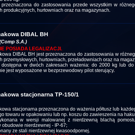
 przeznaczona do zastosowania przede wszystkim w różneg
h produkcyjnych, hurtowniach oraz na magazynach.
hakowa DIBAL BH
(Comp S.A.)
IE POSIADA LEGALIZACJI.
owa DIBAL BH jest przeznaczona do zastosowania w różneg
h przemysłowych, hurtowniach, przeładowniach oraz na magaz
a dostępna w dwóch zakresach ważenia: do 2000 kg lub do
ie jest wyposażone w bezprzewodowy pilot sterujący.
akowa stacjonarna TP-150/1
owa stacjonarna przeznaczona do ważenia półtusz lub każde
o towaru w opakowaniu lub np. koszu do zawieszenia na haku
konana w wersji malowanej z nierdzewną blachą pomostu 
w obudowie nierdzewnej - IP-67;
nany ze stali nierdzewnej kwasoodpornej.