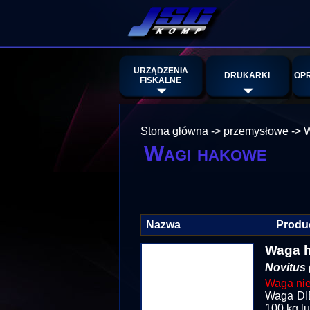
URZĄDZENIA
DRUKARKI
OP
FISKALNE
Stona główna
->
przemysłowe
->
W
Wagi hakowe
Nazwa
Produ
Waga 
Novitus 
Waga nie 
Waga DIB
100 kg lu