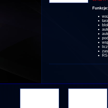
Funkcje
wa
tar
blo
aut
aut
pod
wsp
lic
zas
RS-