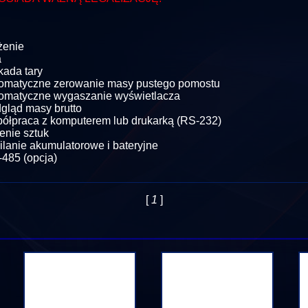
:
żenie
a
kada tary
omatyczne zerowanie masy pustego pomostu
omatyczne wygaszanie wyświetlacza
gląd masy brutto
ółpraca z komputerem lub drukarką (RS-232)
zenie sztuk
ilanie akumulatorowe i bateryjne
485 (opcja)
[
1
]