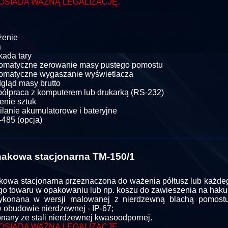
OSIADA WAŻNĄ LEGALIZACJĘ.
:
żenie
a
kada tary
omatyczne zerowanie masy pustego pomostu
omatyczne wygaszanie wyświetlacza
gląd masy brutto
ółpraca z komputerem lub drukarką (RS-232)
zenie sztuk
ilanie akumulatorowe i bateryjne
485 (opcja)
akowa stacjonarna TM-150/1
owa stacjonarna przeznaczona do ważenia półtusz lub każde
o towaru w opakowaniu lub np. koszu do zawieszenia na haku
konana w wersji malowanej z nierdzewną blachą pomostu 
w obudowie nierdzewnej - IP-67;
nany ze stali nierdzewnej kwasoodpornej.
OSIADA WAŻNĄ LEGALIZACJĘ.