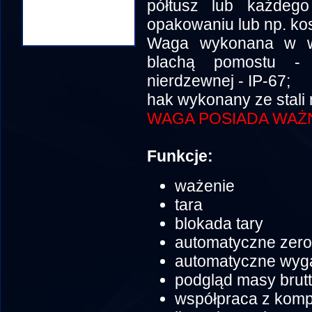
półtusz lub każdeg
opakowaniu lub np. ko
Waga wykonana w we
blachą pomostu - 
nierdzewnej - IP-67;
hak wykonany ze stali
WAGA POSIADA WAŻN
Funkcje:
ważenie
tara
blokada tary
automatyczne zer
automatyczne wyga
podgląd masy brut
współpraca z komp