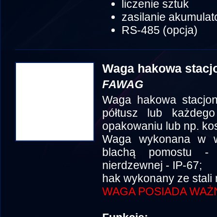
liczenie sztuk
zasilanie akumulat
RS-485 (opcja)
Waga hakowa stacj
FAWAG
Waga hakowa stacjon
półtusz lub każdeg
opakowaniu lub np. ko
Waga wykonana w we
blachą pomostu - 
nierdzewnej - IP-67;
hak wykonany ze stali
WAGA POSIADA WAŻN