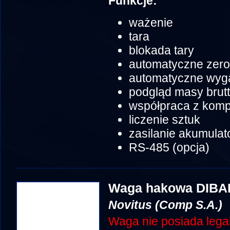
Funkcje:
ważenie
tara
blokada tary
automatyczne zer
automatyczne wyga
podgląd masy brut
współpraca z komp
liczenie sztuk
zasilanie akumulat
RS-485 (opcja)
Waga hakowa DIBA
Novitus (Comp S.A.)
Waga nie posiada legali