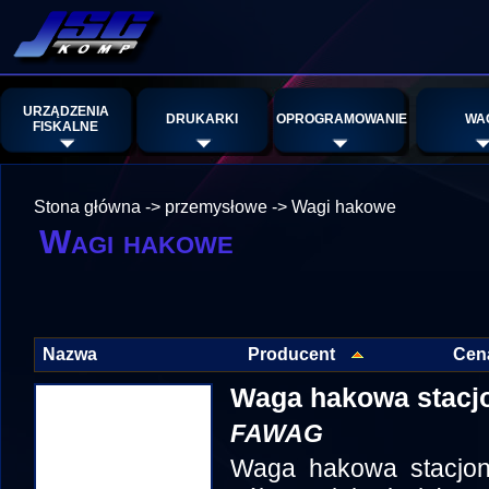
URZĄDZENIA
DRUKARKI
OPROGRAMOWANIE
WA
FISKALNE
Stona główna
->
przemysłowe
->
Wagi hakowe
Wagi hakowe
Nazwa
Producent
Cen
Waga hakowa stacjo
FAWAG
Waga hakowa stacjon