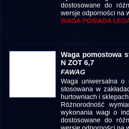
dostosowane do róż
wersje odporności na w
WAGA POSIADA LEGA
Waga pomostowa st
N ZOT 6,7
FAWAG
Waga uniwersalna o 
stosowana w zakłada
hurtowniach i sklepach
Różnorodność wymia
wykonania wagi o in
dostosowane do róż
wersje odporności na w