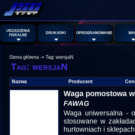
URZĄDZENIA
DRUKARKI
OPROGRAMOWANIE
WA
FISKALNE
Stona główna
->
Tag: wersjaN
Tag: wersjaN
Nazwa
Producent
Cen
Waga pomostowa we
FAWAG
Waga uniwersalna - o
stosowane w zakłada
hurtowniach i sklepach