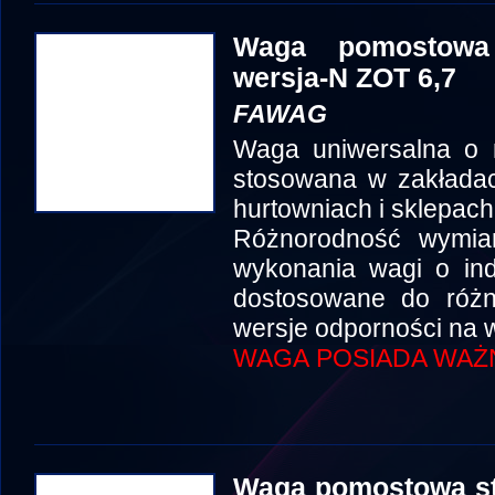
Waga pomostowa
wersja-N ZOT 6,7
FAWAG
Waga uniwersalna o 
stosowana w zakłada
hurtowniach i sklepach
Różnorodność wymia
wykonania wagi o in
dostosowane do róż
wersje odporności na w
WAGA POSIADA WAŻN
Waga pomostowa st