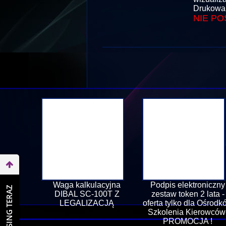
Drukowan
NIE PO
Waga kalkulacyjna
Podpis elektroniczny
WEŹ LEASING TERAZ
DIBAL SC-100T Z
zestaw token 2 lata -
LEGALIZACJĄ
oferta tylko dla Ośrodk
Szkolenia Kierowców
PROMOCJA !