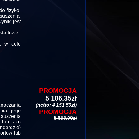
do fizyko-
suszenia,
ynik jest
tartowej,
a w celu
PROMOCJA
5 106,35zł
naczania
(netto: 4 151,50zł)
nia jego
PROMOCJA
 suszenia
5 658,00zł
 lub jako
ndardzie)
ortów lub