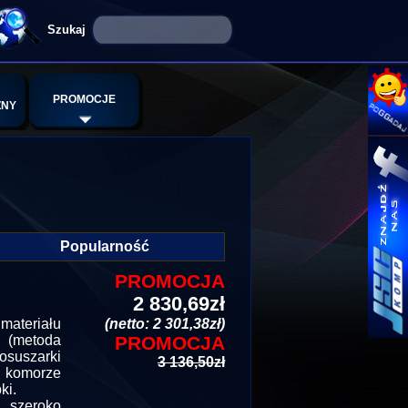
PROMOCJE
ZNY
Popularność
PROMOCJA
2 830,69zł
materiału
(netto: 2 301,38zł)
i (metoda
PROMOCJA
suszarki
3 136,50zł
 komorze
ki.
 szeroko