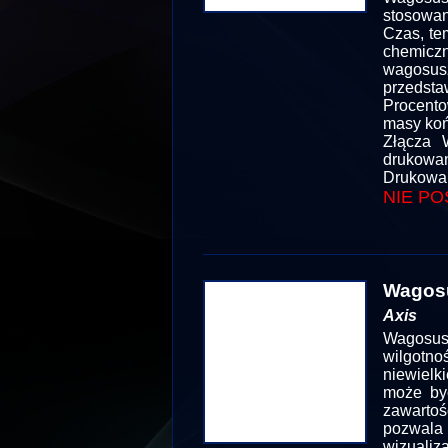
stosowan
Czas, te
chemiczn
wagosusz
przedsta
Procento
masy koń
Złącza 
drukowan
Drukowan
NIE PO
Wagosu
Axis
Wagosus
wilgotn
niewielk
może by
zawartoś
pozwala 
wizualiz