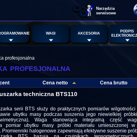
Narzędzia
serwisowe
PODPIS
ROGRAMOWANIE
WAGI
AKCESORIA
ELEKTRONIC
a profesjonalna
ka profesjonalna
cent
Cena netto
Cena brutto
szarka techniczna BTS110
arka serii BTS służy do praktycznych pomiarów wilgotności 
awie ubytku masy podczas suszenia jego niewielkiej próbk
awimetryczna). Waga stanowiąca integralną część wago
ia pomiar ubytku masy próbki materiału umieszczonej w
. Promienniki halogenowe zapewniają efektywne suszenie prób
zarka BTS bazują na czujnikach tensometrycznych,