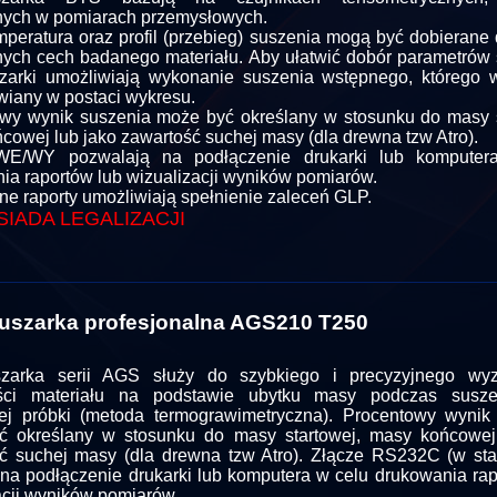
ych w pomiarach przemysłowych.
mperatura oraz profil (przebieg) suszenia mogą być dobierane 
ych cech badanego materiału. Aby ułatwić dobór parametrów 
arki umożliwiają wykonanie suszenia wstępnego, którego w
wiany w postaci wykresu.
wy wynik suszenia może być określany w stosunku do masy s
cowej lub jako zawartość suchej masy (dla drewna tzw Atro).
WE/WY pozwalają na podłączenie drukarki lub komputer
ia raportów lub wizualizacji wyników pomiarów.
e raporty umożliwiają spełnienie zaleceń GLP.
SIADA LEGALIZACJI
szarka profesjonalna AGS210 T250
zarka serii AGS służy do szybkiego i precyzyjnego wyz
ości materiału na podstawie ubytku masy podczas susze
iej próbki (metoda termograwimetryczna). Procentowy wynik
ć określany w stosunku do masy startowej, masy końcowej
ć suchej masy (dla drewna tzw Atro). Złącze RS232C (w sta
na podłączenie drukarki lub komputera w celu drukowania rap
acji wyników pomiarów.