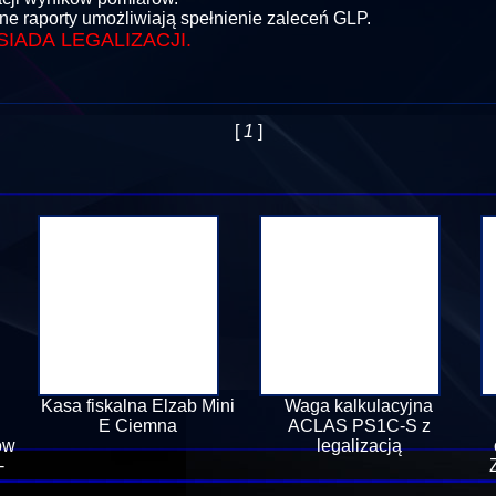
e raporty umożliwiają spełnienie zaleceń GLP.
SIADA LEGALIZACJI.
[
1
]
Kasa fiskalna Elzab Mini
Waga kalkulacyjna
E Ciemna
ACLAS PS1C-S z
ów
legalizacją
-