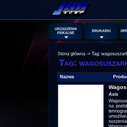
URZĄDZENIA
DRUKARKI
OP
FISKALNE
Stona główna
->
Tag: wagosuszark
Tag: wagosuszar
Nazwa
Produ
Wagosu
Axis
Wagosusz
na podst
termogr
umożliw
suszenia
Wagosus