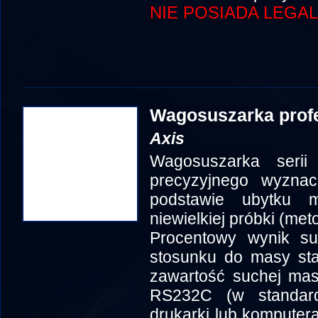
NIE POSIADA LEGAL
Wagosuszarka prof
Axis
Wagosuszarka seri
precyzyjnego wyznacz
podstawie ubytku 
niewielkiej próbki (me
Procentowy wynik s
stosunku do masy sta
zawartość suchej mas
RS232C (w standard
drukarki lub komputer