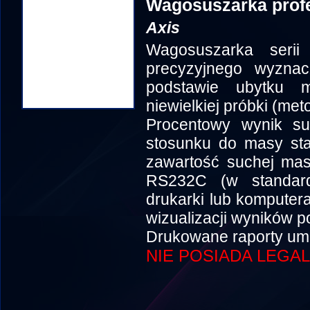
Wagosuszarka prof
Axis
Wagosuszarka seri
precyzyjnego wyznacz
podstawie ubytku 
niewielkiej próbki (me
Procentowy wynik s
stosunku do masy sta
zawartość suchej mas
RS232C (w standard
drukarki lub komputer
wizualizacji wyników 
Drukowane raporty umo
NIE POSIADA LEGAL