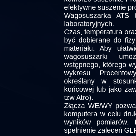
efektywne suszenie pró
Wagosuszarka ATS 
laboratoryjnych.
Czas, temperatura oraz
być dobierane do fiz
materiału. Aby ułatw
wagosuszarki umoż
wstępnego, którego wy
wykresu. Procento
określany w stosu
końcowej lub jako za
tzw Atro).
Złącza WE/WY pozwala
komputera w celu druk
wyników pomiarów. D
spełnienie zaleceń GLP