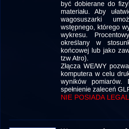
być dobierane do fiz
materiału. Aby ułatw
wagosuszarki umoż
wstępnego, którego wy
wykresu. Procento
określany w stosu
końcowej lub jako za
tzw Atro).
Złącza WE/WY pozwala
komputera w celu druk
wyników pomiarów. D
spełnienie zaleceń GLP
NIE POSIADA LEGAL