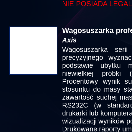
NIE POSIADA LEGAL
Wagosuszarka prof
Axis
Wagosuszarka seri
precyzyjnego wyznacz
podstawie ubytku 
niewielkiej próbki 
Procentowy wynik s
stosunku do masy sta
zawartość suchej mas
RS232C (w standard
drukarki lub komputer
wizualizacji wyników 
Drukowane raporty umo