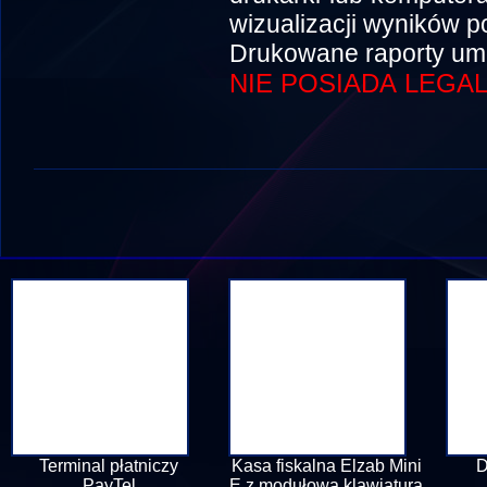
wizualizacji wyników 
Drukowane raporty umo
NIE POSIADA LEGAL
Terminal płatniczy
Kasa fiskalna Elzab Mini
D
PayTel
E z modułową klawiaturą