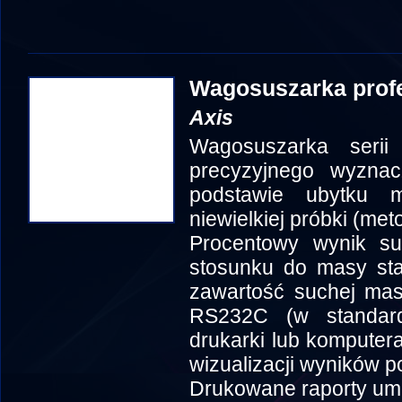
Wagosuszarka prof
Axis
Wagosuszarka seri
precyzyjnego wyznacz
podstawie ubytku 
niewielkiej próbki (me
Procentowy wynik s
stosunku do masy sta
zawartość suchej mas
RS232C (w standard
drukarki lub komputer
wizualizacji wyników 
Drukowane raporty umo