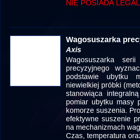
NIE POSIADA LEGAL
Wagosuszarka prec
Axis
Wagosuszarka seri
precyzyjnego wyznacz
podstawie ubytku 
niewielkiej próbki (m
stanowiąca integraln
pomiar ubytku masy p
komorze suszenia. Pr
efektywne suszenie p
na mechanizmach wag 
Czas, temperatura oraz