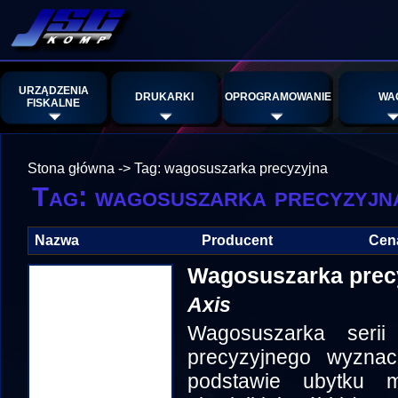
URZĄDZENIA
DRUKARKI
OPROGRAMOWANIE
WA
FISKALNE
Stona główna
->
Tag: wagosuszarka precyzyjna
Tag: wagosuszarka precyzyjn
Nazwa
Producent
Cen
Wagosuszarka prec
Axis
Wagosuszarka seri
precyzyjnego wyznacz
podstawie ubytku 