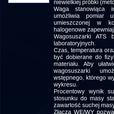
niewielkiej próbki (me
Waga stanowiąca in
umożliwia pomiar u
umieszczonej w ko
halogenowe zapewniają
Wagosuszarki ATS 
laboratoryjnych.
Czas, temperatura oraz
być dobierane do fiz
materiału. Aby ułatw
wagosuszarki umoż
wstępnego, którego wy
wykresu.
Procentowy wynik s
stosunku do masy sta
zawartość suchej masy 
Złącza WE/WY pozwala