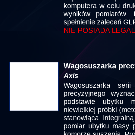
komputera w celu druk
wyników pomiarów. D
spełnienie zaleceń GLP
NIE POSIADA LEGAL
Wagosuszarka prec
Axis
Wagosuszarka seri
precyzyjnego wyznacz
podstawie ubytku 
niewielkiej próbki (m
stanowiąca integraln
pomiar ubytku masy p
komorze suszenia. Pr