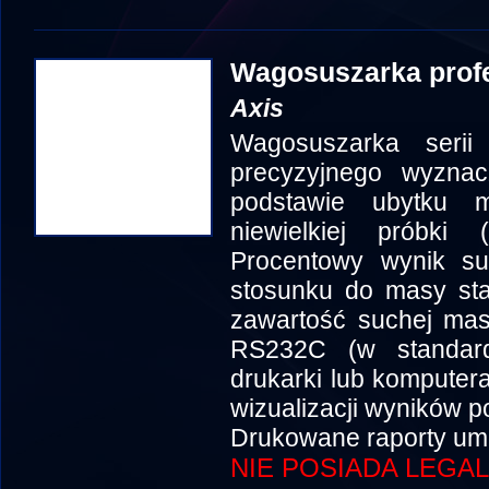
Wagosuszarka prof
Axis
Wagosuszarka seri
precyzyjnego wyznacz
podstawie ubytku 
niewielkiej próbki 
Procentowy wynik s
stosunku do masy sta
zawartość suchej mas
RS232C (w standard
drukarki lub komputer
wizualizacji wyników 
Drukowane raporty umo
NIE POSIADA LEGAL