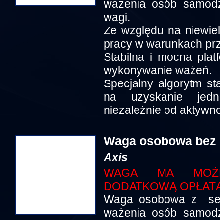
ważenia osób samodzi
wagi.
Ze względu na niewie
pracy w warunkach pr
Stabilna i mocna pla
wykonywanie ważeń.
Specjalny algo
r
ytm st
na uzyskanie jedn
niezależnie od aktywn
Waga osobowa bez
Axis
WAGA MA MOŻLI
DODATKOWĄ OPŁATĄ
Waga osobowa z seri
ważenia osób samodzi