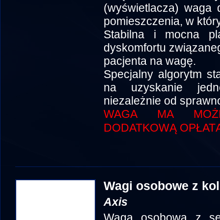
(wyświetlacza) waga 
pomieszczenia, w któr
Stabilna i mocna pl
dyskomfortu związane
pacjenta na wagę.
Specjalny algorytm st
na uzyskanie jedn
niezależnie od sprawn
WAGA MA MOŻLI
DODATKOWĄ OPŁATĄ
Wagi osobowe z ko
Axis
Waga osobowa z ser