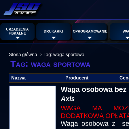
URZĄDZENIA
DRUKARKI
OPROGRAMOWANIE
WA
FISKALNE
Stona główna
->
Tag: waga sportowa
Tag: waga sportowa
Nazwa
Producent
Cen
Waga osobowa bez
Axis
WAGA MA MOŻLI
DODATKOWĄ OPŁATĄ
Waga osobowa z seri