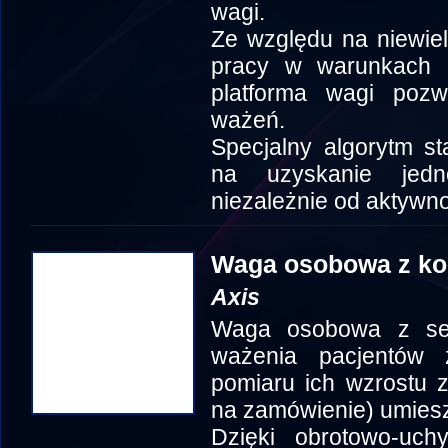
wagi.
Ze względu na niewie
pracy w warunkach p
platforma wagi poz
ważeń.
Specjalny algorytm st
na uzyskanie jedn
niezależnie od aktywn
Waga osobowa z k
Axis
Waga osobowa z ser
ważenia pacjentów 
pomiaru ich wzrostu 
na zamówienie) umies
Dzięki obrotowo-uch