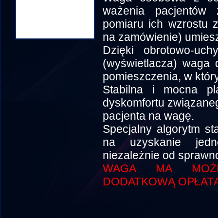
ważenia pacjentów 
pomiaru ich wzrostu 
na zamówienie) umies
Dzięki obrotowo-uch
(wyświetlacza) waga 
pomieszczenia, w któr
Stabilna i mocna pl
dyskomfortu związane
pacjenta na wagę.
Specjalny algorytm st
na uzyskanie jedn
niezależnie od sprawn
WAGA MA MOŻLI
DODATKOWĄ OPŁATĄ