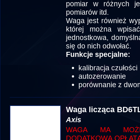
pomiar w różnych jed
pomiarów itd.
Waga jest również wy
której można wpisa
jednostkowa, domyślna 
się do nich odwołać.
Funkcje specjalne:
kalibracja czułości
autozerowanie
porównanie z dwo
Waga licząca BD6T
Axis
WAGA MA MOŻLI
DODATKOWĄ OPŁATĄ