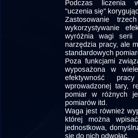
Podczas liczenia w
"uczenia się" korygują
Zastosowanie trzec
wykorzystywanie efek
wyróżnia wagi serii
narzędzia pracy, ale 
standardowych pomiar
Poza funkcjami związ
wyposażona w wiele 
efektywność prac
wprowadzonej tary, re
pomiar w różnych jed
pomiarów itd.
Waga jest również wy
której można wpisa
jednostkowa, domyślna 
się do nich odwołać.