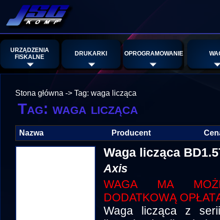
URZĄDZENIA
DRUKARKI
OPROGRAMOWANIE
WA
FISKALNE
Stona główna
->
Tag: waga licząca
Tag: waga licząca
Nazwa
Producent
Cen
Waga licząca BD1.
Axis
WAGA MA MOŻLI
DODATKOWĄ OPŁATĄ
Waga licząca z seri