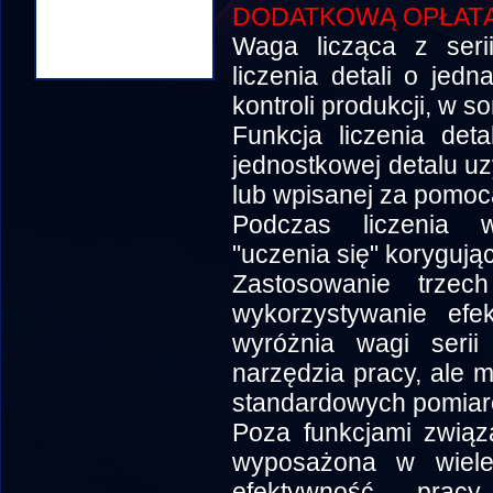
DODATKOWĄ OPŁATĄ
Waga licząca z seri
liczenia detali o je
kontroli produkcji, w so
Funkcja liczenia det
jednostkowej detalu uz
lub wpisanej za pomocą
Podczas liczenia w
"uczenia się" korygują
Zastosowanie trzec
wykorzystywanie efek
wyróżnia wagi serii
narzędzia pracy, ale 
standardowych pomiar
Poza funkcjami związ
wyposażona w wiele 
efektywność prac