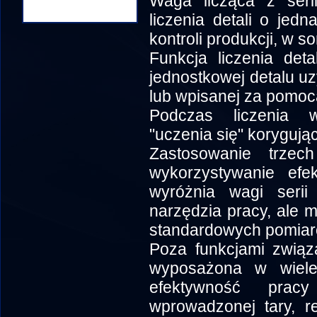
Waga licząca z seri
liczenia detali o je
kontroli produkcji, w so
Funkcja liczenia det
jednostkowej detalu uz
lub wpisanej za pomocą
Podczas liczenia w
"uczenia się" korygują
Zastosowanie trzec
wykorzystywanie efek
wyróżnia wagi serii
narzędzia pracy, ale 
standardowych pomiar
Poza funkcjami związ
wyposażona w wiele 
efektywność prac
wprowadzonej tary, re