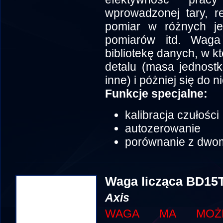
wprowadzonej tary, re
pomiar w różnych jed
pomiarów itd. Wag
bibliotekę danych, w 
detalu (masa jednostk
inne) i póżniej się do 
Funkcje specjalne:
kalibracja czułości
autozerowanie
porównanie z dwo
Waga licząca BD15
Axis
WAGA MA MOŻLI