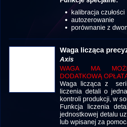
Funkcje specjalne:
kalibracja czułości
autozerowanie
porównanie z dwo
Waga licząca prec
Axis
WAGA MA MOŻLI
DODATKOWĄ OPŁATĄ
Waga licząca z seri
liczenia detali o je
kontroli produkcji, w so
Funkcja liczenia det
jednostkowej detalu uz
lub wpisanej za pomocą