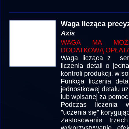
Waga licząca precy
Axis
WAGA MA MOŻLI
DODATKOWĄ OPŁATĄ
Waga licząca z seri
liczenia detali o je
kontroli produkcji, w so
Funkcja liczenia det
jednostkowej detalu uz
lub wpisanej za pomocą
Podczas liczenia w
"uczenia się" korygują
Zastosowanie trzec
wykorzystywanie efek