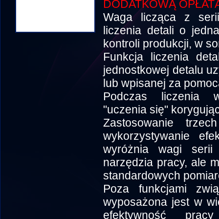
DODATKOWĄ OPŁATĄ
Waga licząca z seri
liczenia detali o je
kontroli produkcji, w so
Funkcja liczenia det
jednostkowej detalu uz
lub wpisanej za pomocą
Podczas liczenia w
"uczenia się" korygują
Zastosowanie trzec
wykorzystywanie efek
wyróżnia wagi serii
narzędzia pracy, ale 
standardowych pomiar
Poza funkcjami zwi
wyposażona jest w wie
efektywność prac