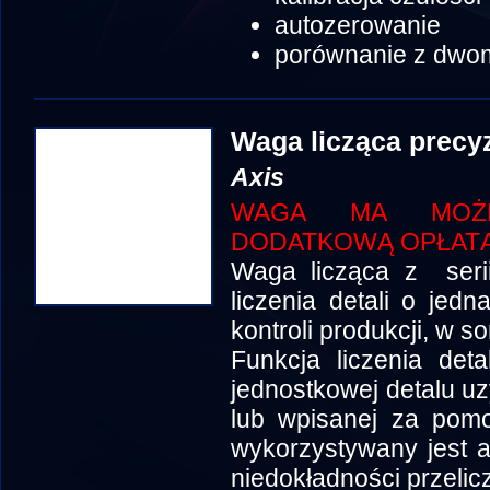
autozerowanie
porównanie z dwo
Waga licząca precy
Axis
WAGA MA MOŻLI
DODATKOWĄ OPŁATĄ
Waga licząca z seri
liczenia detali o je
kontroli produkcji, w so
Funkcja liczenia det
jednostkowej detalu uz
lub wpisanej za pomo
wykorzystywany jest a
niedokładności przelic