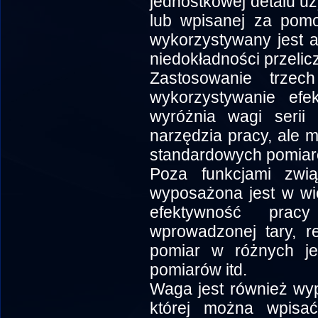
jednostkowej detalu uz
lub wpisanej za pomo
wykorzystywany jest a
niedokładności przelic
Zastosowanie trzec
wykorzystywanie efek
wyróżnia wagi serii
narzędzia pracy, ale 
standardowych pomiar
Poza funkcjami zwi
wyposażona jest w wie
efektywność prac
wprowadzonej tary, re
pomiar w różnych jed
pomiarów itd.
Waga jest również wy
której można wpisa