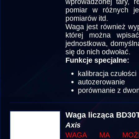
wprowadzonej tary, re
pomiar w różnych jed
pomiarów itd.
Waga jest również wy
której można wpisa
jednostkowa, domyślna 
się do nich odwołać.
Funkcje specjalne:
kalibracja czułości
autozerowanie
porównanie z dwo
Waga licząca BD30
Axis
WAGA MA MOŻLI