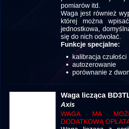
pomiarów itd.
Waga jest również wy
której można wpisa
jednostkowa, domyślna 
się do nich odwołać.
Funkcje specjalne:
kalibracja czułości
autozerowanie
porównanie z dwo
Waga licząca BD3T
Axis
WAGA MA MOŻLI
DODATKOWĄ OPŁATĄ