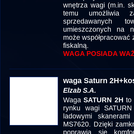
wnętrza wagi (m.in. sk
temu umożliwia z
sprzedawanych t
umieszczonych na 
może współpracować z
fiskalną.
WAGA POSIADA WAŻ
waga Saturn 2H+ko
Elzab S.A.
Waga
SATURN 2H
to 
rynku wagi SATURN
ladowymi skaneram
MS7620. Dzięki zamkn
poprawia się komfo