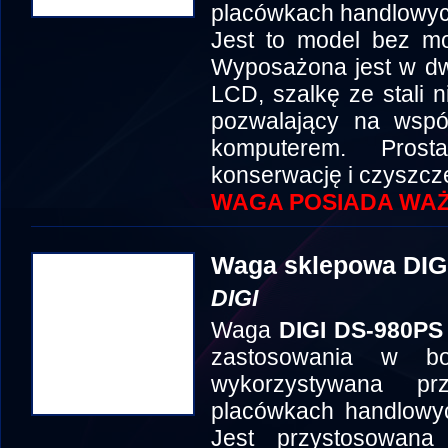
placówkach handlowych
Jest to model bez mo
Wyposażona jest w dw
LCD, szalkę ze stali n
pozwalający na współ
komputerem. Prost
konserwację i czyszcz
WAGA POSIADA WAŻ
Waga sklepowa DIG
DIGI
Waga
DIGI DS-980PS
zastosowania w b
wykorzystywana p
placówkach handlowyc
Jest przystosowan