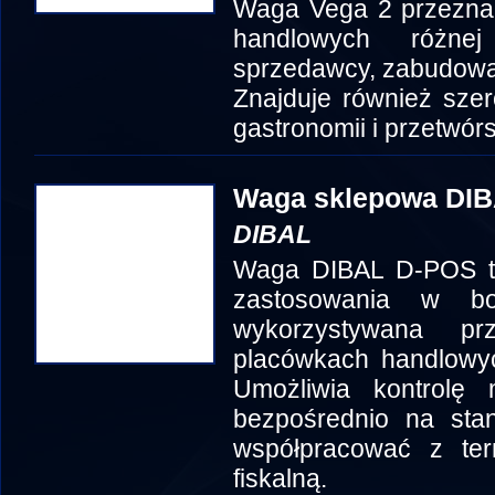
Waga Vega 2 przeznac
handlowych różnej
sprzedawcy, zabudowa
Znajduje również sze
gastronomii i przetwórs
Waga sklepowa DI
DIBAL
Waga DIBAL D-POS to
zastosowania w b
wykorzystywana p
placówkach handlowyc
Umożliwia kontrolę
bezpośrednio na st
współpracować z te
fiskalną.