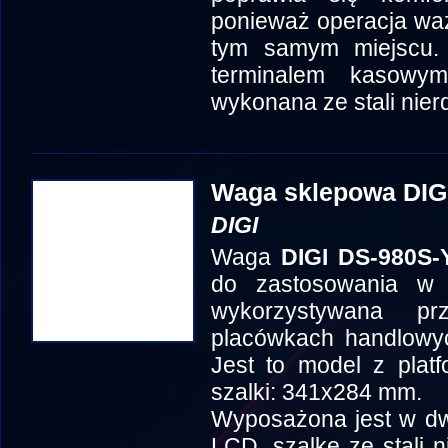
ponieważ operacja wa
tym samym miejscu
terminalem kasowy
wykonana ze stali nier
Waga sklepowa DIG
DIGI
Waga
DIGI DS-980S-
do zastosowania w
wykorzystywana p
placówkach handlowyc
Jest to model z plat
szalki: 341x284 mm.
Wyposażona jest w dw
LCD, szalkę ze stali n