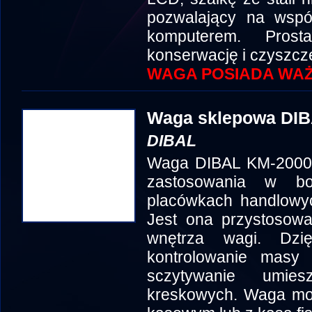
pozwalający na współ
komputerem. Prost
konserwację i czyszcz
WAGA POSIADA WAŻ
Waga sklepowa DI
DIBAL
Waga DIBAL KM-2000 
zastosowania w b
placówkach handlowyc
Jest ona przystosow
wnętrza wagi. Dzi
kontrolowanie masy
sczytywanie umi
kreskowych. Waga mo