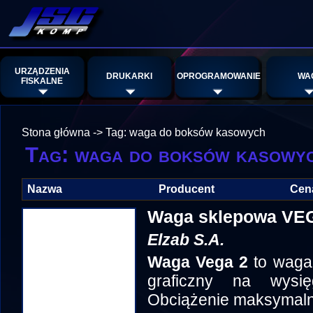
URZĄDZENIA
DRUKARKI
OPROGRAMOWANIE
WA
FISKALNE
Stona główna
->
Tag: waga do boksów kasowych
Tag: waga do boksów kasowy
Nazwa
Producent
Cen
Waga sklepowa VE
Elzab S.A.
Waga Vega 2
to waga
graficzny na wysię
Obciążenie maksymaln