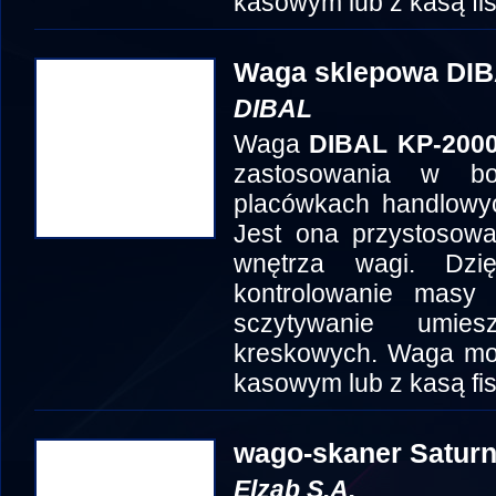
kasowym lub z kasą fis
Waga sklepowa DIB
DIBAL
Waga
DIBAL KP-200
zastosowania w b
placówkach handlowyc
Jest ona przystosow
wnętrza wagi. Dzi
kontrolowanie masy
sczytywanie umi
kreskowych. Waga mo
kasowym lub z kasą fis
wago-skaner Satur
Elzab S.A.