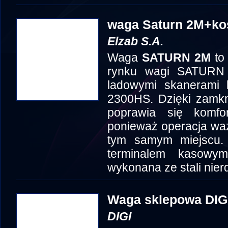
waga Saturn 2M+ko
Elzab S.A.
Waga
SATURN 2M
to 
rynku wagi SATURN
ladowymi skaneram
2300HS. Dzięki zamkn
poprawia się komfo
ponieważ operacja wa
tym samym miejscu
terminalem kasowy
wykonana ze stali nier
Waga sklepowa DIG
DIGI