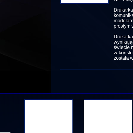
Drukarka
komunik
modelam
prostym w
Drukark
wynikają
świecie 
w konstr
została 