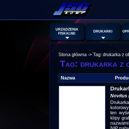
URZĄDZENIA
DRUKARKI
OP
FISKALNE
Stona główna
->
Tag: drukarka z 
Tag: drukarka z 
Nazwa
Produ
Drukar
Novitus 
Drukarka
kolorowy
ten wyś
klipy gr
nazwami 
NIP naby