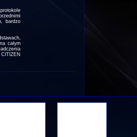
protokole
rzednimi
, bardzo
dstawach,
 na całym
iadczenia
a CITIZEN