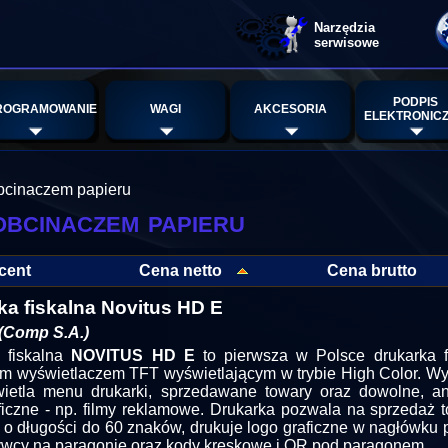
Narzędzia
serwisowe
PODPIS
ROGRAMOWANIE
WAGI
AKCESORIA
ELEKTRONIC
obcinaczem papieru
obcinaczem papieru
cent
Cena netto
Cena brutto
ka fiskalna Novitus HD E
(Comp S.A.)
 fiskalna
NOVITUS HD E
to pierwsza w Polsce drukarka f
m wyświetlaczem TFT wyświetlającym w trybie High Color. Wy
wietla menu drukarki, sprzedawane towary oraz dowolne, 
aficzne - np. filmy reklamowe. Drukarka pozwala na sprzedaż 
o długości do 60 znaków, drukuje logo graficzne w nagłówku 
wcy na paragonie oraz kody kreskowe i QR pod paragonem.