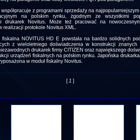
 współpracuje z programami sprzedaży na najpopularniejszym 
acyjnym na polskim rynku, zgodnym ze wszystkimi pop
i drukarek Novitus. Może też pracować na nowoczesnym
 realizacji protokole Novitus XML.
a fiskalna NOVITUS HD E powstała na bardzo solidnych po
cych z wieloletniego doświadczenia w konstrukcji znanych
niezawodnych drukarek firmy CITIZEN oraz największego dośw
ukcji urządzeń fiskalnych na polskim rynku. Japońska drukark
wyposażona w moduł fiskalny Novitus.
[
1
]