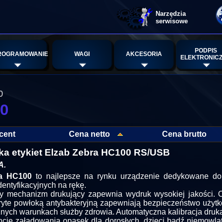
Narzędzia
serwisowe
PODPIS
ROGRAMOWANIE
WAGI
AKCESORIA
ELEKTRONIC
0
00
cent
Cena netto
Cena brutto
ka etykiet Elzab Zebra HC100 RS/USB
A.
a HC100
to najlepsze na rynku urządzenie dedykowane d
dentyfikacyjnych na rękę.
y mechanizm drukujący zapewnia wydruk wysokiej jakości. 
ryte powłoką antybakteryjną zapewniają bezpieczeństwo użyt
znych warunkach służby zdrowia. Automatyczna kalibracja druka
ie załadowania opasek dla dorosłych, dzieci bądź niemowląt