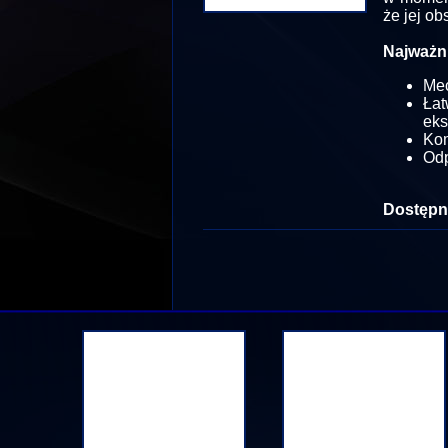
że jej ob
Najważni
Mec
Ła
eks
Ko
Odp
Dostępn