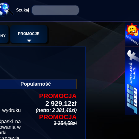
PROMOCJE
ZNY
Popularność
PROMOCJA
2 929,12zł
o wydruku
(netto: 2 381,40zł)
PROMOCJA
Opaski na
3 254,58zł
kowania w
rki
 sprawia,