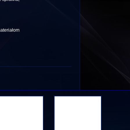
teriałom