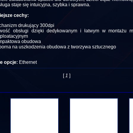
sługa staje się intuicyjna, szybka i sprawna.
ejsze cechy:
hanizm drukujący 300dpi
twość obsługi dzięki dedykowanym i łatwym w montażu ma
ploatacyjnym
mpaktowa obudowa
orna na uszkodzenia obudowa z tworzywa sztucznego
e opcje:
Ethernet
[
1
]