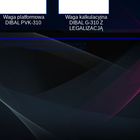
Waga platformowa
Waga kalkulacyjna
DIBAL PVK-310
DIBAL G-310 Z
LEGALIZACJĄ
Wszystkie prawa zastrzeżone JSCKOMP © 2011-26
Strona wygenetowana w czasie 1.168 s