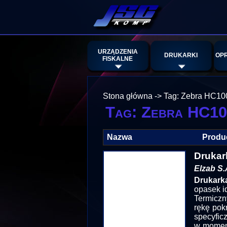
URZĄDZENIA
DRUKARKI
OP
FISKALNE
Stona główna
->
Tag: Zebra HC10
Tag: Zebra HC1
Nazwa
Produ
Drukar
Elzab S.
Drukark
opasek i
Termiczn
rękę pok
specyfic
w momenc