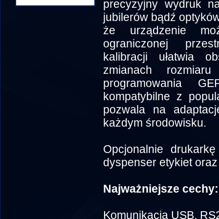
precyzyjny wydruk na
jubilerów bądź optyk
że urządzenie mo
ograniczonej przes
kalibracji ułatwia o
zmianach rozmiaru 
programowania G
kompatybilne z popul
pozwala na adaptacj
każdym środowisku.
Opcjonalnie drukark
dyspenser etykiet oraz
Najważniejsze cechy:
Komunikacja USB, RS23