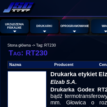
URZĄDZENIA
DRUKARKI
OPROGRAMOWANIE
WA
FISKALNE
Stona główna
->
Tag: RT230
Tag: RT230
Nazwa
Producent
Cen
Drukarka etykiet E
Elzab S.A.
Drukarka Godex RT
bądź termotransferow
mm. Głowica o rozd