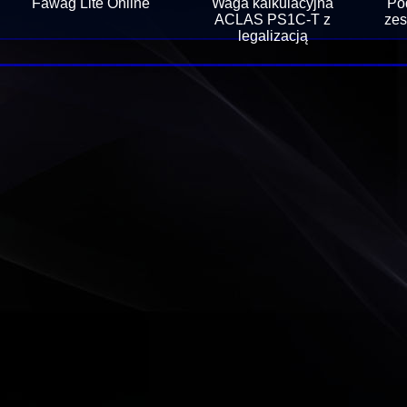
Fawag Lite Online
Waga kalkulacyjna
Po
ACLAS PS1C-T z
zes
legalizacją