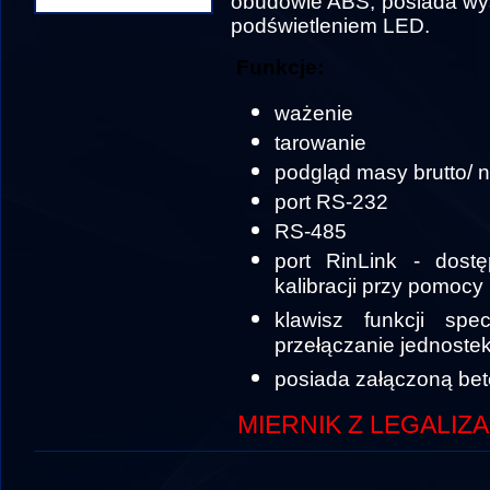
obudowie ABS, posiada wy
podświetleniem LED.
Funkcje:
ważenie
tarowanie
podgląd masy brutto/ n
port RS-232
RS-485
port RinLink - dostę
kalibracji przy pomoc
klawisz funkcji spec
przełączanie jednostek
posiada załączoną bet
MIERNIK Z LEGALIZ