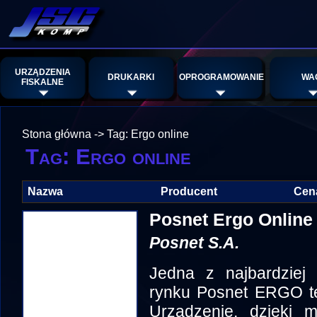
URZĄDZENIA
DRUKARKI
OPROGRAMOWANIE
WA
FISKALNE
Stona główna
->
Tag: Ergo online
Tag: Ergo online
Nazwa
Producent
Cen
Posnet Ergo Online
Posnet S.A.
Jedna z najbardziej 
rynku Posnet ERGO te
Urządzenie, dzięki m