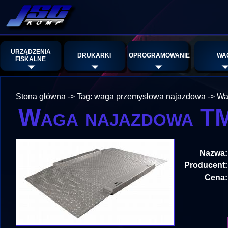
URZĄDZENIA
DRUKARKI
OPROGRAMOWANIE
WA
FISKALNE
Stona główna
->
Tag: waga przemysłowa najazdowa
->
Wa
Waga najazdowa TM
Nazwa:
Producent:
Cena: