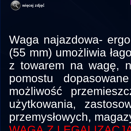
więcej zdjęć
Waga najazdowa- ergo
(55 mm) umożliwia łag
z towarem na wagę, n
pomostu dopasowane p
możliwość przemieszc
użytkowania, zastoso
przemysłowych, magazy
WAGA Z LEGALIZACJ