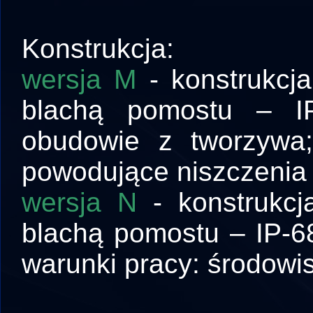
Konstrukcja:
wersja M
- konstrukcj
blachą pomostu – IP
obudowie z tworzywa;
powodujące niszczenia
wersja N
- konstrukcj
blachą pomostu – IP-68
warunki pracy: środowi