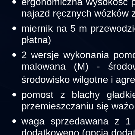
ergonomiczna wysokość p
najazd ręcznych wózków 
miernik na 5 m przewodzi
płatna)
2 wersje wykonania pomo
malowana (M) - środo
środowisko wilgotne i ag
pomost z blachy gładkie
przemieszczaniu się waż
waga sprzedawana z 1 
dodatkowego (opcja dodat