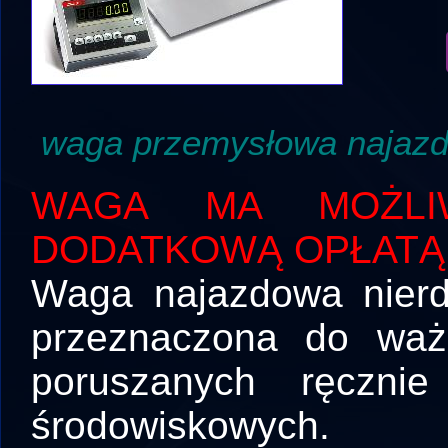
waga przemysłowa najaz
WAGA MA MOŻLIW
DODATKOWĄ OPŁATĄ
Waga najazdowa nierd
przeznaczona do waż
poruszanych ręczni
środowiskowych.