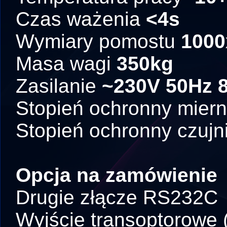
Czas ważenia
<4s
Wymiary pomostu
100
Masa wagi
350kg
Zasilanie
~230V 50Hz 
Stopień ochronny miern
Stopień ochronny czuj
Opcja na zamówienie
Drugie złącze RS232C
Wyjście transoptorowe 