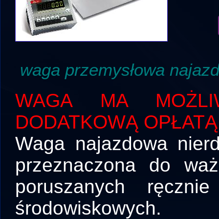
waga przemysłowa najaz
WAGA MA MOŻLIW
DODATKOWĄ OPŁATĄ
Waga najazdowa nierd
przeznaczona do waż
poruszanych ręczni
środowiskowych.