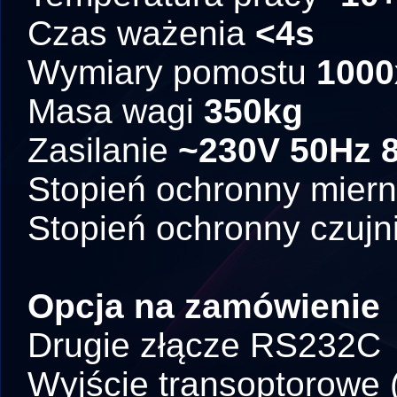
Czas ważenia
<4s
Wymiary pomostu
100
Masa wagi
350kg
Zasilanie
~230V 50Hz 
Stopień ochronny miern
Stopień ochronny czuj
Opcja na zamówienie
Drugie złącze RS232C
Wyjście transoptorowe 