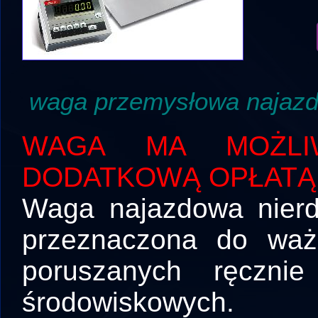
waga przemysłowa najaz
WAGA MA MOŻLIW
DODATKOWĄ OPŁATĄ
Waga najazdowa nierd
przeznaczona do waż
poruszanych ręczni
środowiskowych.