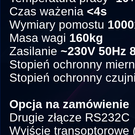
Czas ważenia
<4s
Wymiary pomostu
100
Masa wagi
160kg
Zasilanie
~230V 50Hz 
Stopień ochronny miern
Stopień ochronny czuj
Opcja na zamówienie
Drugie złącze RS232C
Wyjście transoptorowe 