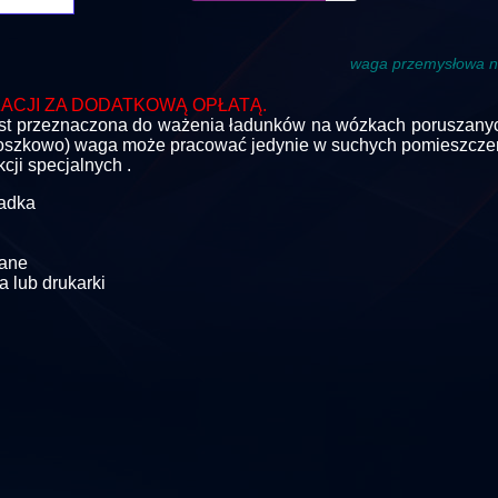
waga przemysłowa 
ZACJI ZA DODATKOWĄ OPŁATĄ
.
st przeznaczona do ważenia ładunków na wózkach poruszanych
proszkowo) waga może pracować jedynie w suchych pomieszcze
cji specjalnych .
ładka
wane
 lub drukarki