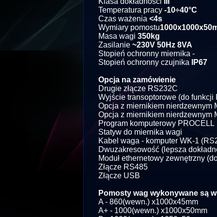
Klasa dokładności
III
Temperatura pracy
-10÷40°C
Czas ważenia
<4s
Wymiary pomostu
1000x1000x50
Masa wagi
350kg
Zasilanie
~230V 50Hz 8VA
Stopień ochronny miernika -
Stopień ochronny czujnika
IP67
Opcja na zamówienie
Drugie złącze RS232C
Wyjście transoptorowe (do funkcj
Opcja z miernikiem nierdzewnym
Opcja z miernikiem nierdzewnym 
Program komputerowy PROCELL
Statyw do miernika wagi
Kabel waga - komputer WK-1 (RS
Dwuzakresowość (lepsza dokładno
Moduł ethernetowy zewnętrzny (do
Złącze RS485
Złącze USB
Pomosty wag wykonywane są w n
A - 860(wewn.) x1000x45mm
A+ - 1000(wewn.) x1000x50mm