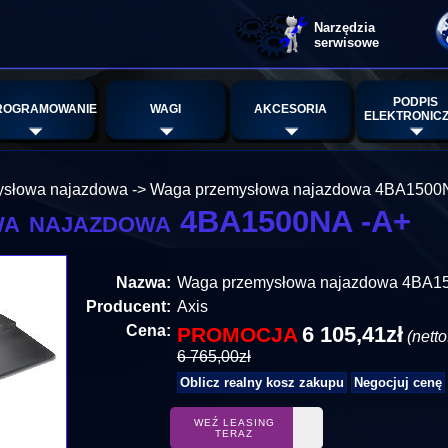
Narzędzia
serwisowe
PODPIS
ROGRAMOWANIE
WAGI
AKCESORIA
ELEKTRONIC
ysłowa najazdowa
->
Waga przemysłowa najazdowa 4BA1500
wa najazdowa 4BA1500NA -A+
Nazwa:
Waga przemysłowa najazdowa 4BA1
Producent:
Axis
Cena:
6 105,41zł
PROMOCJA
(netto
6 765,00zł
WEŹ LEASING
TERAZ