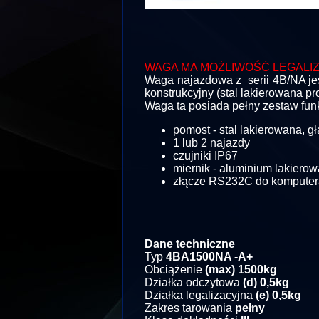
WAGA MA MOŻLIWOŚĆ LEGALI
Waga najazdowa z serii 4B/NA je
konstrukcyjny (stal lakierowana 
Waga ta posiada pełny zestaw funk
pomost - stal lakierowana, g
1 lub 2 najazdy
czujniki IP67
miernik - aluminium lakiero
złącze RS232C do komputera
Dane techniczne
Typ
4BA1500NA -A+
Obciążenie
(max) 1500kg
Działka odczytowa
(d) 0,5kg
Działka legalizacyjna
(e) 0,5kg
Zakres tarowania
pełny