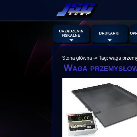
URZĄDZENIA
DRUKARKI
OP
FISKALNE
Stona główna
->
Tag: waga przem
Waga przemysło