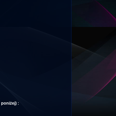
oniżej) :