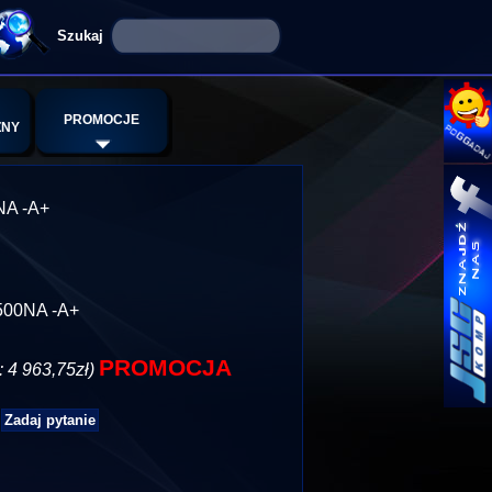
PROMOCJE
ZNY
NA -A+
500NA -A+
PROMOCJA
: 4 963,75zł)