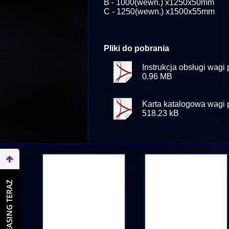
B - 1000(wewn.) x1250x50mm
C - 1250(wewn.) x1500x55mm
Pliki do pobrania
Instrukcja obsługi wa
0.96 MB
Karta katalogowa wagi
518.23 kB
WEŹ LEASING TERAZ