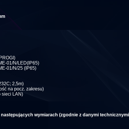
mm
i PROGI)
 ME-01/N/LED(IP65)
ME-01/N/25 (IP65)
232C; 2,5m)
ść na pocz. zakresu)
 sieci LAN)
astępujących wymiarach (zgodnie z danymi technicznymi p