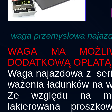
waga przemysłowa najaz
WAGA MA MOŻLIW
DODATKOWĄ OPŁATĄ
Waga najazdowa z seri
ważenia ładunków na w
Ze względu na mate
lakierowana proszk