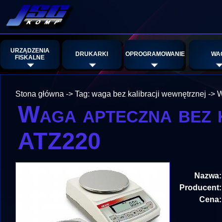
URZĄDZENIA
DRUKARKI
OPROGRAMOWANIE
WA
FISKALNE
Stona główna
->
Tag: waga bez kalibracji wewnętrznej
->
W
Waga apteczna bez 
ATZ220
Nazwa:
Producent:
Cena: