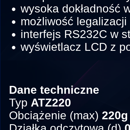
wysoka dokładność 
możliwość legalizacji
interfejs RS232C w s
wyświetlacz LCD z p
Dane techniczne
Typ
ATZ220
Obciążenie (max)
220g
Działka odczytowa (d)