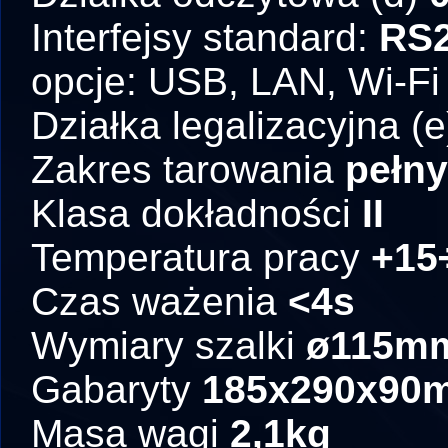
Interfejsy standard:
RS
opcje: USB, LAN, Wi-Fi
Działka legalizacyjna (
Zakres tarowania
pełny
Klasa dokładności
II
Temperatura pracy
+15
Czas ważenia
<4s
Wymiary szalki
ø115m
Gabaryty
185x290x90
Masa wagi
2,1kg