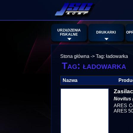
URZĄDZENIA
DRUKARKI
OP
FISKALNE
Stona główna
->
Tag: ładowarka
Tag: ładowarka
Nazwa
Produ
Zasila
Novitus 
ARES Co
ARES 50