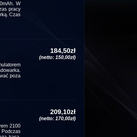
40mAh. W
zas pracy
rką. Czas
184,50zł
(netto: 150,00zł)
ulatorem
dowarka.
ować poza
209,10zł
(netto: 170,00zł)
rem 2100
. Podczas
oza kasą.