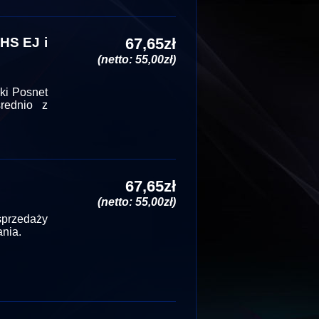
HS EJ i
67,65zł
(netto: 55,00zł)
ki Posnet
rednio z
67,65zł
(netto: 55,00zł)
przedaży
nia.