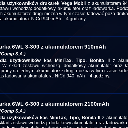
dla użytkowników drukarek Vega Mobil
z akumulatorem 9
stawu wchodzą: dodatkowy akumulator oraz ładowarka. Podc
m akumulatorze drugi można w tym czasie ładować poza druka
a akumulatora: NiCd 940 mAh – 4 godziny.
rka 6WL 3-300 z akumulatorem 910mAh
(Comp S.A.)
dla użytkowników kas MiniTax, Tipo, Bonita II
z akum
 W skład zestawu wchodzą: dodatkowy akumulator oraz ła
pracy na jednym akumulatorze drugi można w tym czasie ład
as ładowania akumulatora: NiCd 940 mAh – 4 godziny.
rka 6WL 6-300 z akumulatorem 2100mAh
(Comp S.A.)
la użytkowników kas MiniTax, Tipo, Bonita II
z akumulato
kład zestawu wchodzą: dodatkowy akumulator oraz ładowarka
 jednym akumulatorze drugi można w tym czasie ładować p