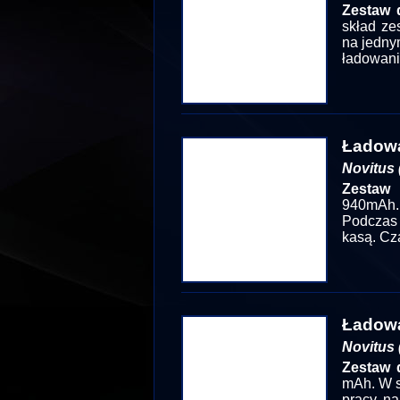
Zestaw 
skład ze
na jedny
ładowani
Ładowa
Novitus 
Zestaw 
940mAh.
Podczas 
kasą. Cz
Ładowa
Novitus 
Zestaw d
mAh. W s
pracy na