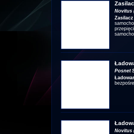
Zasila
Novitus 
Zasilacz
samocho
przepięc
samochod
Ładowa
Posnet S
Ładowa
bezpośre
Ładowa
Novitus 