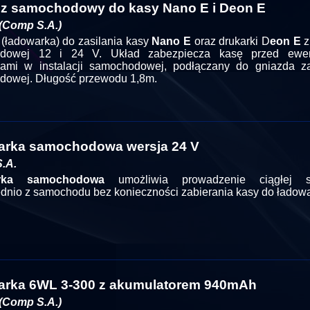
cz samochodowy do kasy Nano E i Deon E
(Comp S.A.)
(ładowarka) do zasilania kasy
Nano E
oraz drukarki D
eon E
z
dowej 12 i 24 V. Układ zabezpiecza kasę przed ewen
iami w instalacji samochodowej, podłączany do gniazda za
owej. Długość przewodu 1,8m.
rka samochodowa wersja 24 V
.A.
rka samochodowa
umożliwia prowadzenie ciągłej s
dnio z samochodu bez konieczności zabierania kasy do ładowa
rka 6WL 3-300 z akumulatorem 940mAh
(Comp S.A.)