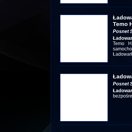
Ładowa
Temo 
Posnet S
Ładowa
Temo HS
samochod
Ładowark
Ładowa
Posnet S
Ładowa
bezpośre