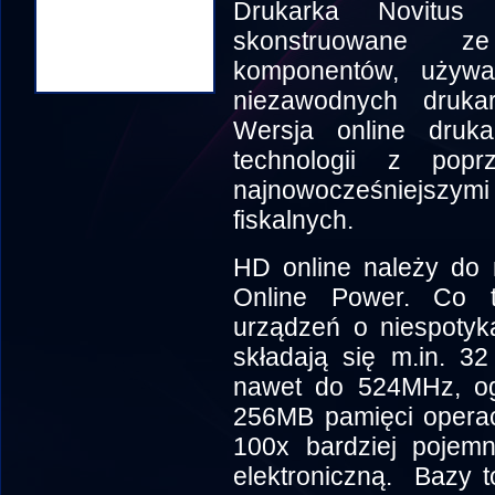
Drukarka Novitus
skonstruowane z
komponentów, używan
niezawodnych drukar
Wersja online druk
technologii z pop
najnowocześniejszymi
fiskalnych.
HD online należy do 
Online Power. Co t
urządzeń o niespotyk
składają się m.in. 3
nawet do 524MHz, o
256MB pamięci operacy
100x bardziej pojem
elektroniczną. Bazy 