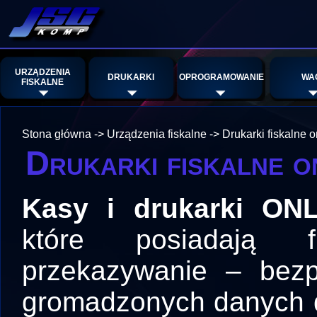
URZĄDZENIA
DRUKARKI
OPROGRAMOWANIE
WA
FISKALNE
Stona główna
->
Urządzenia fiskalne
->
Drukarki fiskalne o
Drukarki fiskalne o
Kasy i drukarki ON
które posiadają 
przekazywanie – bezp
gromadzonych danych 