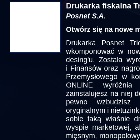
Drukarka fiskalna Tr
Posnet S.A.
Otwórz się na nowe m
Drukarka Posnet Tri
wkomponować w nowo
desing'u. Została wy
i Finansów oraz nagro
Przemysłowego w kon
ONLINE wyróżnia 
zainstalujesz na niej 
pewno wzbudzisz z
oryginalnym i nietuz
sobie taką właśnie d
wyspie marketowej, a
mięsnym, monopolowym