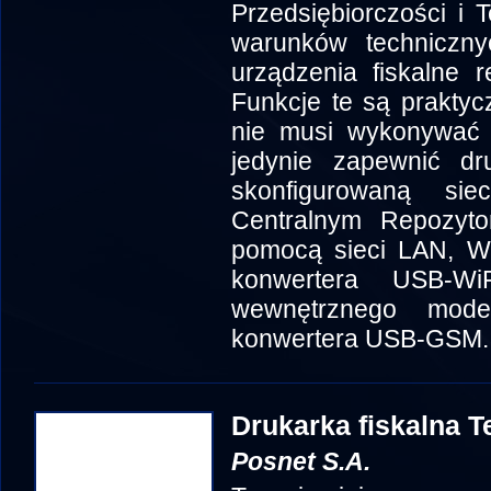
Przedsiębiorczości i T
warunków techniczn
urządzenia fiskalne 
Funkcje te są prakty
nie musi wykonywać 
jedynie zapewnić dr
skonfigurowaną sie
Centralnym Repozyt
pomocą sieci LAN, W
konwertera USB-W
wewnętrznego mod
konwertera USB-GSM.
Drukarka fiskalna T
Posnet S.A.