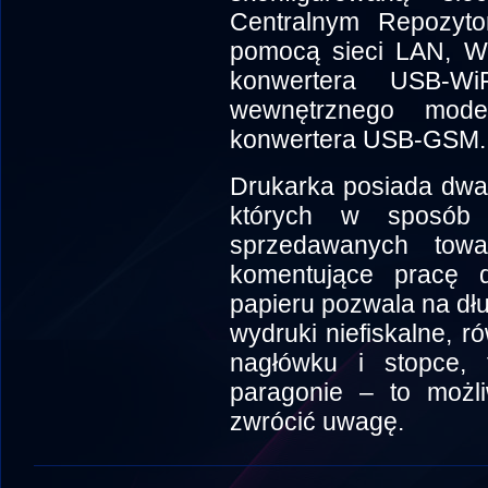
Centralnym Repozyt
pomocą sieci LAN, W
konwertera USB-W
wewnętrznego mod
konwertera USB-GSM.
Drukarka posiada dwa
których w sposób 
sprzedawanych tow
komentujące pracę d
papieru pozwala na dł
wydruki niefiskalne, r
nagłówku i stopce,
paragonie – to możli
zwrócić uwagę.