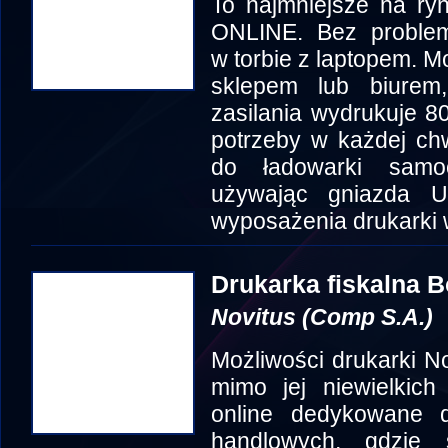
To najmniejsze na ryn
ONLINE. Bez problem
w torbie z laptopem. 
sklepem lub biurem
zasilania wydrukuje 8
potrzeby w każdej ch
do ładowarki samo
używając gniazda U
wyposażenia drukarki w
Drukarka fiskalna B
Novitus (Comp S.A.)
Możliwości drukarki 
mimo jej niewielkich
online dedykowane 
handlowych, gdzie