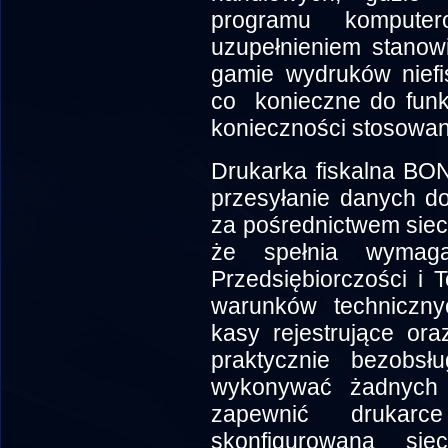
programu kompute
uzupełnieniem stanowi
gamie wydruków niefi
co konieczne do funk
konieczności stosowan
Drukarka fiskalna BON
przesyłanie danych d
za pośrednictwem sieci
że spełnia wymaga
Przedsiębiorczości i T
warunków techniczn
kasy rejestrujące or
praktycznie bezobs
wykonywać żadnych d
zapewnić drukarc
skonfigurowaną sie