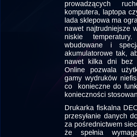
prowadzących ru
komputera, laptopa czy
lada sklepowa ma ogr
nawet najtrudniejsze 
niskie temperatur
wbudowane i specja
akumulatorowe tak, a
nawet kilka dni bez
Online pozwala użyt
gamy wydruków niefis
co konieczne do funk
konieczności stosowan
Drukarka fiskalna DEO
przesyłanie danych d
za pośrednictwem sieci
że spełnia wymaga