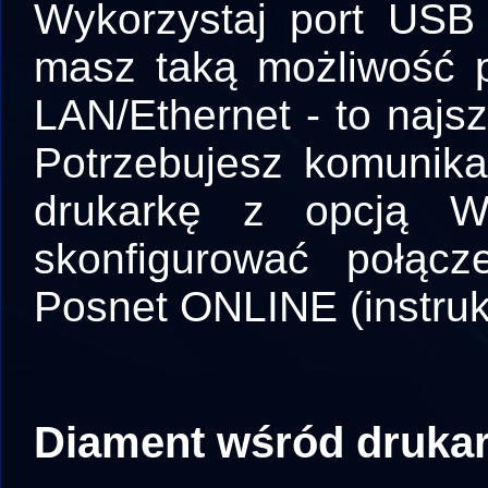
Wykorzystaj port USB
masz taką możliwość 
LAN/Ethernet - to najsz
Potrzebujesz komunik
drukarkę z opcją WiF
skonfigurować połąc
Posnet ONLINE (
instru
Diament wśród drukar