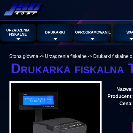
URZĄDZENIA
DRUKARKI
OPROGRAMOWANIE
WA
FISKALNE
Stona główna
->
Urządzenia fiskalne
->
Drukarki fiskalne o
Drukarka fiskalna 
Nazwa:
Producent:
Cena: