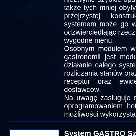
także tych mniej obyt
przejrzystej konstr
systemem może go w 
odzwierciedlając rzecz
wygodne menu.
Osobnym modułem wc
gastronomii jest mod
działanie całego sys
rozliczania stanów or
receptur oraz ewi
dostawców.
Na uwagę zasługuje r
oprogramowaniem hot
możliwości wykorzysta
System GASTRO Sz