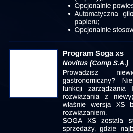
Opcjonalnie powies
Automatyczna gil
papieru;
Opcjonalnie stosow
Program Soga xs
Novitus (Comp S.A.)
Prowadzisz niew
gastronomiczny? Ni
funkcji zarządzania
rozwiązania z niewy
właśnie wersja XS b
rozwiązaniem.
SOGA XS została s
sprzedaży, gdzie najb