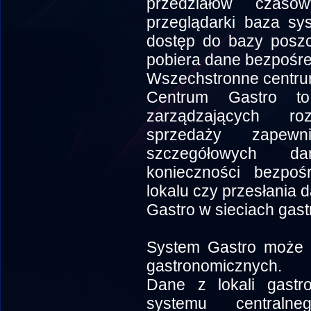
przedziałów czas
przeglądarki baza sy
dostęp do bazy poszc
pobiera dane bezpośre
Wszechstronne centrum
Centrum Gastro t
zarządzających r
sprzedaży zapewn
szczegółowych d
konieczności bezpoś
lokalu czy przesłania 
Gastro w sieciach gas
System Gastro może 
gastronomicznych.
Dane z lokali gastr
systemu centraln