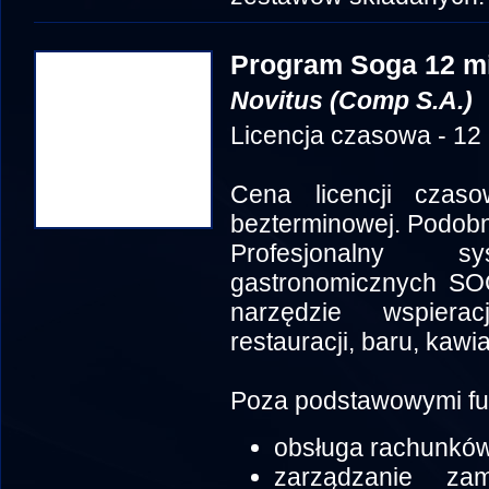
Program Soga 12 m
Novitus (Comp S.A.)
Licencja czasowa - 12
Cena licencji czas
bezterminowej. Podob
Profesjonalny 
gastronomicznych SOG
narzędzie wspiera
restauracji, baru, kawia
Poza podstawowymi funk
obsługa rachunków
zarządzanie za