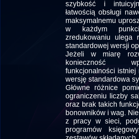
szybkość i intuicy
łatwością obsługi naw
maksymalnemu uproszc
w każdym punkcie
zredukowaniu ulega 
standardowej wersji o
Jeżeli w miarę roz
konieczność wp
funkcjonalności istnie
wersję standardowa s
Główne różnice pomię
ograniczeniu liczby sa
oraz brak takich funkc
bonowników i wag. Nie
z pracy w sieci, pod
programów księgowy
zestawów składanych.