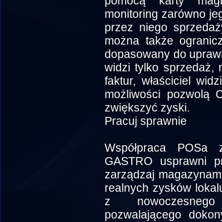
pomocą karty magn
monitoring zarówno je
przez niego sprzedaż
można także ogranicz
dopasowany do uprawni
widzi tylko sprzedaż
faktur, właściciel wid
możliwości pozwolą C
zwiększyć zyski.
Pracuj sprawnie
Współpraca POSa z
GASTRO usprawni pr
zarządzaj magazynami
realnych zysków loka
z nowoczesnego 
pozwalającego dokon