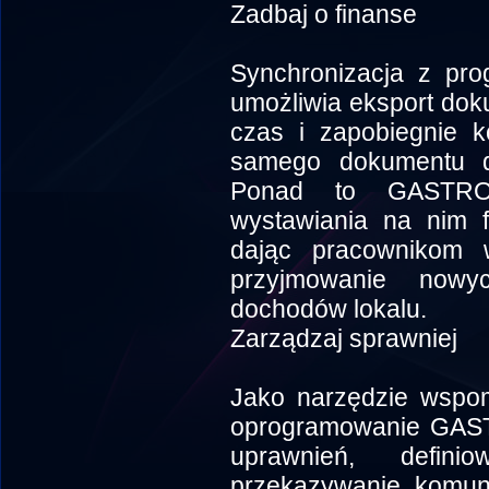
Zadbaj o finanse
Synchronizacja z pro
umożliwia eksport dok
czas i zapobiegnie k
samego dokumentu 
Ponad to GASTRO
wystawiania na nim f
dając pracownikom 
przyjmowanie nowy
dochodów lokalu.
Zarządzaj sprawniej
Jako narzędzie wspom
oprogramowanie GAS
uprawnień, defin
przekazywanie komu