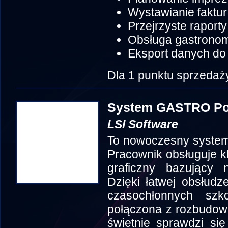
Wystawianie faktur
Przejrzyste raporty
Obsługa gastronomi
Eksport danych do
Dla 1 punktu sprzedaż
System GASTRO P
LSI Software
To nowoczesny system
Pracownik obsługuje kl
graficzny bazujący n
Dzięki łatwej obsłud
czasochłonnych szk
połączona z rozbudowa
świetnie sprawdzi si