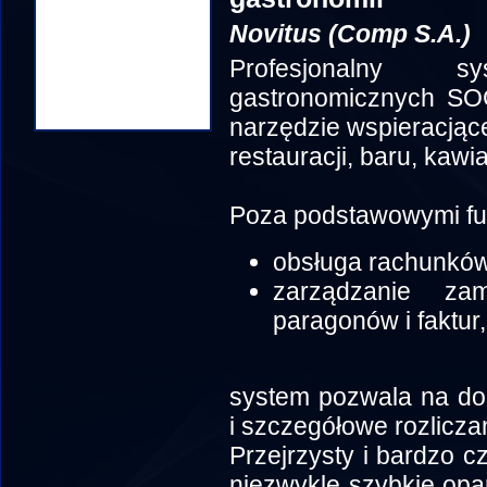
Novitus (Comp S.A.)
Profesjonalny 
gastronomicznych SOG
narzędzie wspieracjąc
restauracji, baru, kawia
Poza podstawowymi funk
obsługa rachunków
zarządzanie za
paragonów i faktur,
system pozwala na do
i szczegółowe rozlicza
Przejrzysty i bardzo c
niezwykle szybkie op