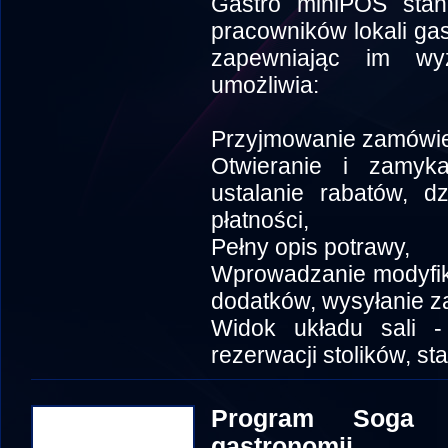
Gastro miniPOS stan
pracowników lokali gas
zapewniając im wy
umożliwia:
Przyjmowanie zamówi
Otwieranie i zamyk
ustalanie rabatów, d
płatności,
Pełny opis potrawy,
Wprowadzanie modyfik
dodatków, wysyłanie z
Widok układu sali -
rezerwacji stolików, st
Program Soga 
gastronomii