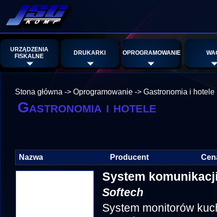
URZĄDZENIA
DRUKARKI
OPROGRAMOWANIE
WA
FISKALNE
Stona główna
->
Oprogramowanie
->
Gastronomia i hotele
Gastronomia i hotele
Nazwa
Producent
Cen
System komunikacji
Softech
System monitorów kuc