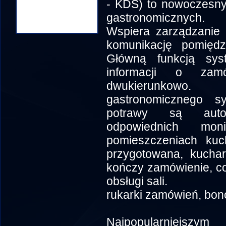
- KDS) to nowoczesny
gastronomicznych.
Wspiera zarządzanie 
komunikację pomiędz
Główną funkcją sys
informacji o zamó
dwukierunkowo
gastronomicznego s
potrawy są auto
odpowiednich mon
pomieszczeniach kuc
przygotowana, kuchar
kończy zamówienie, c
obsługi sali.
rukarki zamówień, bonó
Najpopularniejsz