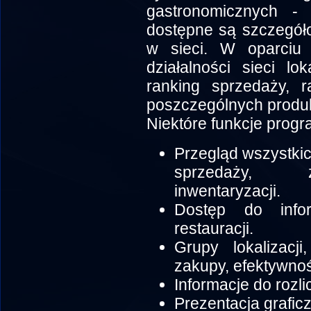
gastronomicznych -
dostępne są szczegóło
w sieci. W oparciu
działalności sieci l
ranking sprzedaży, r
poszczególnych produ
Niektóre funkcje pr
Przegląd wszystki
sprzedaży, z
inwentaryzacji.
Dostęp do infor
restauracji.
Grupy lokalizacji
zakupy, efektywno
Informacje do rozl
Prezentacja graficz