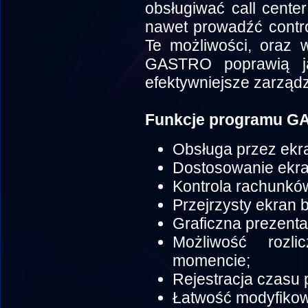
obsługiwać call cente
nawet prowadźć contro
Te możliwości, oraz 
GASTRO poprawią ja
efektywniejsze zarządz
Funkcje programu G
Obsługa przez ekr
Dostosowanie ekra
Kontrola rachunkó
Przejrzysty ekran 
Graficzna prezentac
Możliwość rozl
momencie;
Rejestracja czasu 
Łatwość modyfikow