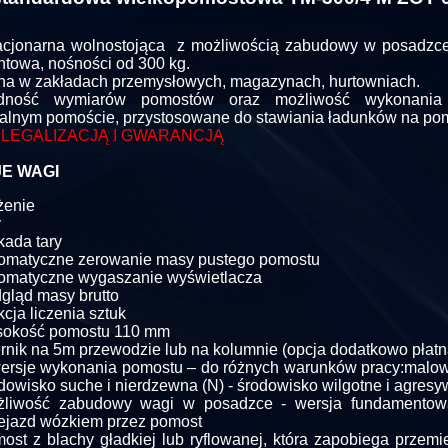
cjonarna wolnostojąca z możliwością zabudowy w posadzce
towa, nośności od 300 kg.
a w zakładach przemysłowych, magazynach, hurtowniach.
odność wymiarów pomostów oraz możliwość wykonani
alnym pomoście, przystosowane do stawiania ładunków na po
 LEGALIZACJĄ I GWARANCJĄ
E WAGI
żenie
y
kada tary
omatyczne zerowanie masy pustego pomostu
omatyczne wygaszanie wyświetlacza
gląd masy brutto
kcja liczenia sztuk
sokość pomostu 110 mm
rnik na 5m przewodzie lub na kolumnie (opcja dodatkowo płatn
ersje wykonania pomostu – do różnych warunków pracy:malow
dowisko suche i nierdzewna (N) - środowisko wilgotne i agres
żliwość zabudowy wagi w posadzce - wersja fundamentowa
ejazd wózkiem przez pomost
ost z blachy gładkiej lub ryflowanej, która zapobiega przemi