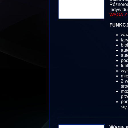
Różnor
indywidu
WAGA Z
FUNKCJ
wa
tar
blo
aut
aut
pod
fun
wy
mie
2 w
śro
mo
prz
pom
się
Waga s