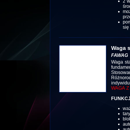
2 w
śro
mo
prz
pom
się
Waga s
FAWAG
Waga sta
fundamen
Stosowan
Różnor
indywidu
WAGA Z
FUNKCJ
wa
tar
blo
aut
aut