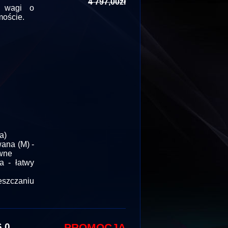
4 797,00zł
a wagi o
moście.
a)
ana (M) -
ywne
 - łatwy
eszczaniu
,0
PROMOCJA