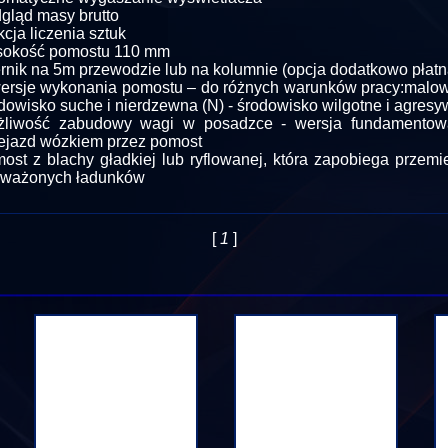
gląd masy brutto
kcja liczenia sztuk
sokość pomostu 110 mm
rnik na 5m przewodzie lub na kolumnie (opcja dodatkowo płatn
ersje wykonania pomostu – do różnych warunków pracy:malow
dowisko suche i nierdzewna (N) - środowisko wilgotne i agres
żliwość zabudowy wagi w posadzce - wersja fundamentowa
ejazd wózkiem przez pomost
ost z blachy gładkiej lub ryflowanej, która zapobiega przemi
 ważonych ładunków
[
1
]