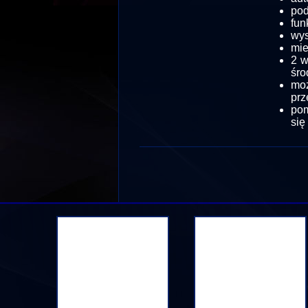
pod
fun
wy
mie
2 w
śro
mo
prz
pom
się