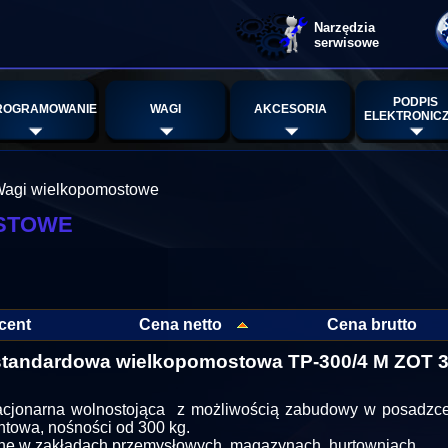
Narzędzia
serwisowe
PODPIS
ROGRAMOWANIE
WAGI
AKCESORIA
ELEKTRONIC
agi wielkopomostowe
stowe
cent
Cena netto
Cena brutto
tandardowa wielkopomostowa TP-300/4 M ZOT 3
cjonarna wolnostojąca z możliwością zabudowy w posadzce
towa, nośności od 300 kg.
e w zakładach przemysłowych, magazynach, hurtowniach.