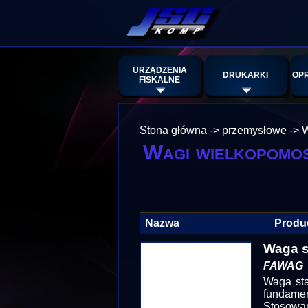
URZĄDZENIA
DRUKARKI
OP
FISKALNE
Stona główna
->
przemysłowe
->
W
Wagi wielkopomo
Nazwa
Produ
Waga s
FAWAG
Waga sta
fundamen
Stosowan