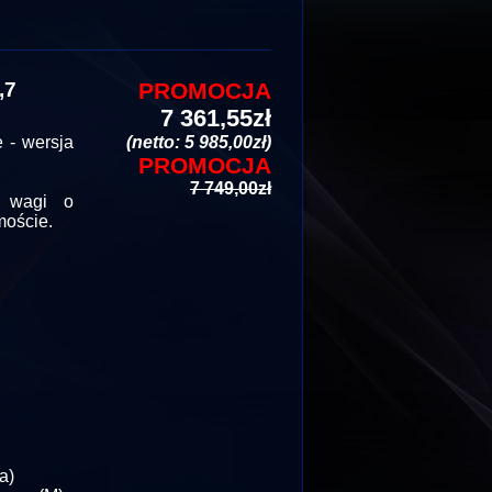
,7
PROMOCJA
7 361,55zł
 - wersja
(netto: 5 985,00zł)
PROMOCJA
7 749,00zł
a wagi o
moście.
a)