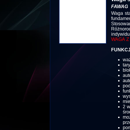
FAWAG
Waga sta
fundamen
Stosowan
Różnor
indywidu
WAGA Z
FUNKCJ
wa
tar
blo
aut
aut
pod
fun
wy
mie
2 w
śro
mo
prz
pom