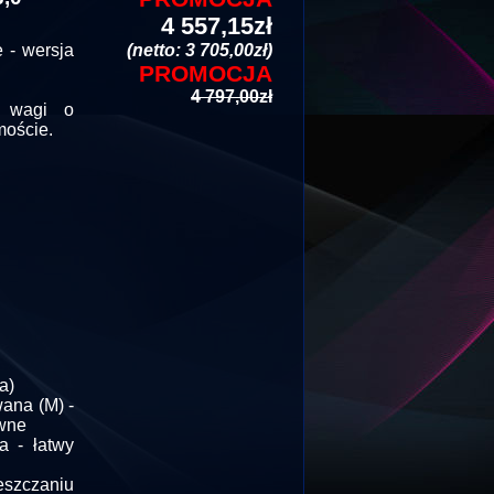
4 557,15zł
 - wersja
(netto: 3 705,00zł)
PROMOCJA
4 797,00zł
a wagi o
moście.
a)
ana (M) -
ywne
 - łatwy
eszczaniu