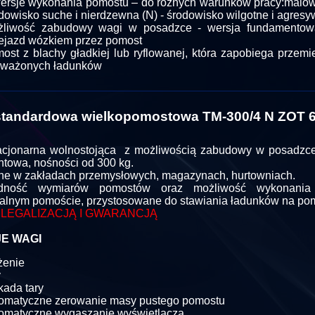
ersje wykonania pomostu – do różnych warunków pracy:malow
dowisko suche i nierdzewna (N) - środowisko wilgotne i agres
żliwość zabudowy wagi w posadzce - wersja fundamentowa
ejazd wózkiem przez pomost
ost z blachy gładkiej lub ryflowanej, która zapobiega przemi
 ważonych ładunków
tandardowa wielkopomostowa TM-300/4 N ZOT 6
cjonarna wolnostojąca z możliwością zabudowy w posadzce
towa, nośności od 300 kg.
e w zakładach przemysłowych, magazynach, hurtowniach.
odność wymiarów pomostów oraz możliwość wykonani
alnym pomoście, przystosowane do stawiania ładunków na po
 LEGALIZACJĄ I GWARANCJĄ
E WAGI
żenie
y
kada tary
omatyczne zerowanie masy pustego pomostu
omatyczne wygaszanie wyświetlacza