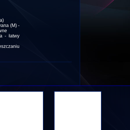
a)
ana (M) -
ywne
 - łatwy
eszczaniu