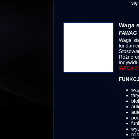
się
Waga s
FAWAG
Waga sta
fundamen
Stosowan
Różnor
indywidu
WAGA Z
FUNKCJ
wa
tar
blo
aut
aut
pod
fun
wy
mie