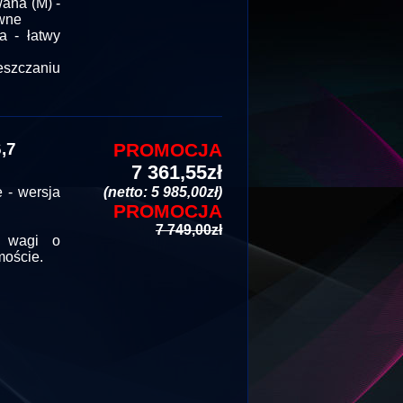
ana (M) -
ywne
 - łatwy
eszczaniu
,7
PROMOCJA
7 361,55zł
 - wersja
(netto: 5 985,00zł)
PROMOCJA
7 749,00zł
a wagi o
moście.