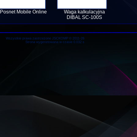
Posnet Mobile Online
Waga kalkulacyjna
DIBAL SC-100S
Wszystkie prawa zastrzeżone JSCKOMP © 2011-26
Strona wygenetowana w czasie 0.032 s