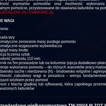
odność wymiarów pomostów oraz możliwość wykonani
alnym pomoście, przystosowane do stawiania ładunków na po
 LEGALIZACJĄ I GWARANCJĄ
E WAGI
żenie
y
kada tary
omatyczne zerowanie masy pustego pomostu
omatyczne wygaszanie wyświetlacza
gląd masy brutto
kcja liczenia sztuk
sokość pomostu 110 mm
rnik na 5m przewodzie lub na kolumnie (opcja dodatkowo płatn
ersje wykonania pomostu – do różnych warunków pracy:malow
dowisko suche i nierdzewna (N) - środowisko wilgotne i agres
żliwość zabudowy wagi w posadzce - wersja fundamentowa
ejazd wózkiem przez pomost
ost z blachy gładkiej lub ryflowanej, która zapobiega przemi
 ważonych ładunków
tandardowa wielkopomostowa TM-300/4 M ZOT 6