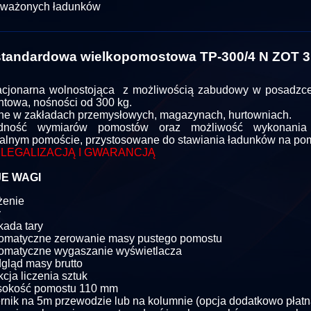
 ważonych ładunków
tandardowa wielkopomostowa TP-300/4 N ZOT 3
cjonarna wolnostojąca z możliwością zabudowy w posadzce
towa, nośności od 300 kg.
e w zakładach przemysłowych, magazynach, hurtowniach.
odność wymiarów pomostów oraz możliwość wykonani
alnym pomoście, przystosowane do stawiania ładunków na po
 LEGALIZACJĄ I GWARANCJĄ
E WAGI
żenie
y
kada tary
omatyczne zerowanie masy pustego pomostu
omatyczne wygaszanie wyświetlacza
gląd masy brutto
kcja liczenia sztuk
sokość pomostu 110 mm
rnik na 5m przewodzie lub na kolumnie (opcja dodatkowo płatn