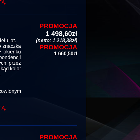
TĄ.
PROMOCJA
1 498,60zł
lu lat.
(netto: 1 218,38zł)
go znaczka
PROMOCJA
y okienku
1 660,50zł
ondencji
wych przez
dkąd kolor
.
owionym
TĄ.
PROMOCJA