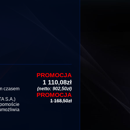
PROMOCJA
1 110,08zł
im czasem
(netto: 902,50zł)
PROMOCJA
A S.A.)
1 168,50zł
 pomoście
umożliwia