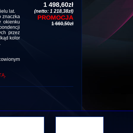
1 498,60zł
lu lat.
(netto: 1 218,38zł)
go znaczka
PROMOCJA
y okienku
1 660,50zł
ondencji
wych przez
dkąd kolor
.
owionym
TĄ.