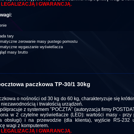
 LEGALIZACJĄ I GWARANCJĄ.
wagi:
enie
ada tary
omatyczne zerowanie masy pustego pomostu
omatyczne wygaszanie wyświetlacza
ląd masy brutto
ocztowa paczkowa TP-30/1 30kg
zkowa o nośności od 30 kg do 60 kg, charakteryzuje się krótk
 niezawodnością i trwałością urządzeń.
ółpracuje z systemem "POCZTA" (autoryzacja firmy POSTDAT
na w 2 czytelne wyświetlacze (LED): wartości masy - przy
a obsługi) i na przewodzie (dla klienta), wyjście RS-232 
cę wagi z komputerem.
 LEGALIZACJĄ I GWARANCJĄ.