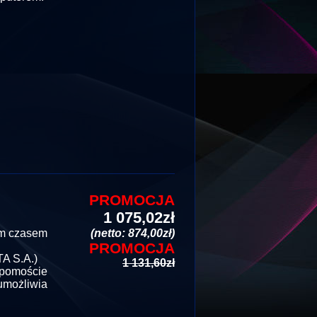
PROMOCJA
1 075,02zł
im czasem
(netto: 874,00zł)
PROMOCJA
A S.A.)
1 131,60zł
 pomoście
umożliwia