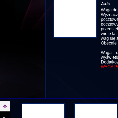
Axis
Waga do 
Wyznacze
pocztowe
poczto
przedsię
wiele la
wag się 
Obecnie 
Waga d
wyświetl
Dodatkow
WAGA P