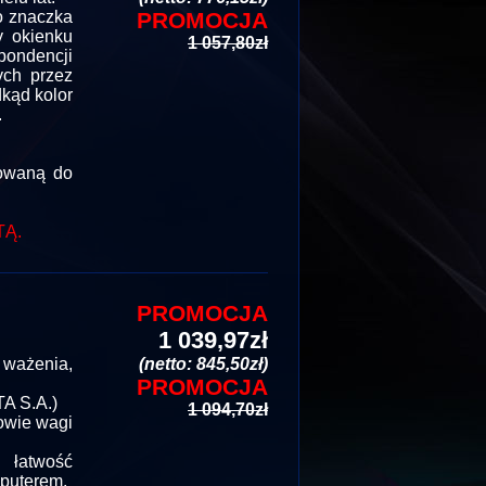
go znaczka
PROMOCJA
y okienku
1 057,80zł
ondencji
wych przez
dkąd kolor
.
sowaną do
TĄ.
PROMOCJA
1 039,97zł
ważenia,
(netto: 845,50zł)
PROMOCJA
A S.A.)
1 094,70zł
owie wagi
 łatwość
mputerem.