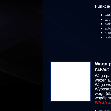
Funkcje 
waż
tara
blok
aut
aut
podg
Waga p
FAWAG
Waga pac
ważenia,
Waga wsp
Wyposażo
wagi (dl
współpra
WAGA Z