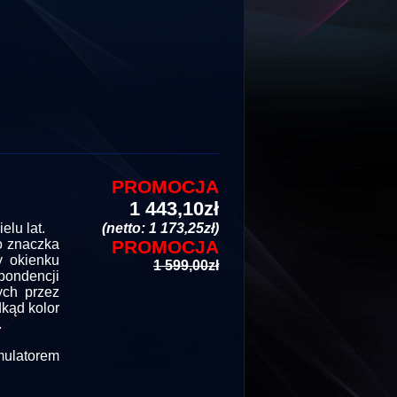
PROMOCJA
1 443,10zł
lu lat.
(netto: 1 173,25zł)
go znaczka
PROMOCJA
y okienku
1 599,00zł
ondencji
wych przez
dkąd kolor
.
mulatorem