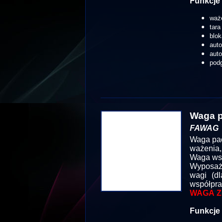
Funkcje 
waż
tara
blok
aut
aut
podg
Waga p
FAWAG
Waga pac
ważenia,
Waga wsp
Wyposażo
wagi (dl
współpra
WAGA Z
Funkcje 