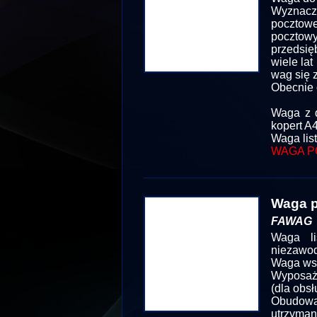
Wyznacze
pocztowe
poczto
przedsię
wiele la
wag się 
Obecnie 
Waga z d
kopert A4
Waga lis
WAGA P
Waga p
FAWAG
Waga li
niezawod
Waga wsp
Wyposażo
(dla obsł
Obudowa
utrzyman