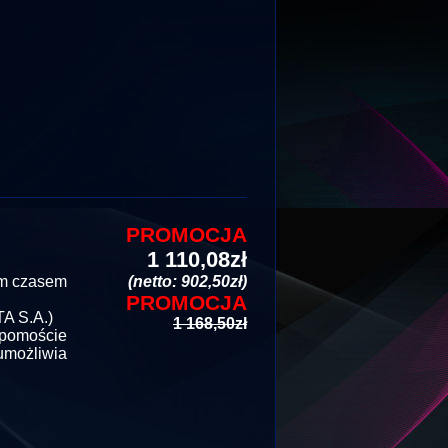
PROMOCJA
1 110,08zł
im czasem
(netto: 902,50zł)
PROMOCJA
A S.A.)
1 168,50zł
 pomoście
umożliwia