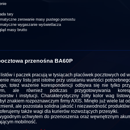
enie
ada tary
omatyczne zerowanie masy pustego pomostu
omatyczne wygaszanie wyświetlacza
ląd masy brutto
pocztowa przenośna BA60P
listów i paczek pracują w tysiącach placówek pocztowych od wie
nie masy listu jest istotne przy ustalaniu wartości potrzebne
go, toteż ważenie korespondencji odbywa się nie tylko prz
wym, ale również podczas przygotowywania koresp
biorstw i instytucji. Charakterystyczny żółty kolor wag listo
t był znakiem rozpoznawczym firmy AXIS. Minęło już wiele lat o
zmienił, ale pozostała solidna jakość i niezawodność produktów
oferujemy także wagi dla kurierów rozwożących przesyłki.
wygodnym uchwytem do przenoszenia oraz węwnętrznym aku
jącym mobilność.