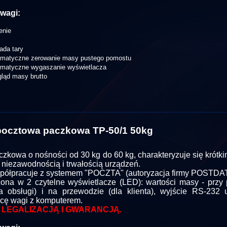
wagi:
enie
ada tary
omatyczne zerowanie masy pustego pomostu
omatyczne wygaszanie wyświetlacza
ląd masy brutto
ocztowa paczkowa TP-50/1 50kg
zkowa o nośności od 30 kg do 60 kg, charakteryzuje się krótk
 niezawodnością i trwałością urządzeń.
ółpracuje z systemem "POCZTA" (autoryzacja firmy POSTDAT
na w 2 czytelne wyświetlacze (LED): wartości masy - przy
a obsługi) i na przewodzie (dla klienta), wyjście RS-232 
cę wagi z komputerem.
 LEGALIZACJĄ I GWARANCJĄ.