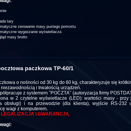
wagi:
enie
ada tary
omatyczne zerowanie masy pustego pomostu
omatyczne wygaszanie wyświetlacza
ląd masy brutto
ocztowa paczkowa TP-60/1
zkowa o nośności od 30 kg do 60 kg, charakteryzuje się krótk
 niezawodnością i trwałością urządzeń.
ółpracuje z systemem "POCZTA" (autoryzacja firmy POSTDAT
na w 2 czytelne wyświetlacze (LED): wartości masy - przy
a obsługi) i na przewodzie (dla klienta), wyjście RS-232 
cę wagi z komputerem.
 LEGALIZACJĄ I GWARANCJĄ.
wagi: