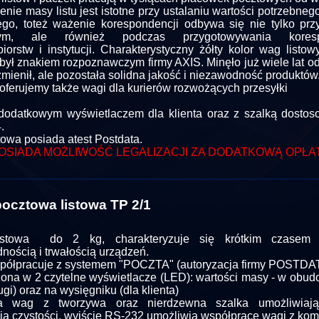
nie masy listu jest istotne przy ustalaniu wartości potrzebne
go, toteż ważenie korespondencji odbywa się nie tylko prz
wym, ale również podczas przygotowywania koresp
biorstw i instytucji. Charakterystyczny żółty kolor wag listo
t był znakiem rozpoznawczym firmy AXIS. Minęło już wiele lat o
zmienił, ale pozostała solidna jakość i niezawodność produktów
oferujemy także wagi dla kurierów rozwożących przesyłki
odatkowym wyświetlaczem dla klienta oraz z szalką dosto
.
towa posiada atest Postdata.
OSIADA MOŻLIWOŚĆ LEGALIZACJI ZA DODATKOWĄ OPŁA
ocztowa listowa TP 2/1
stowa do 2 kg, charakteryzuje się krótkim czasem 
nością i trwałością urządzeń.
ółpracuje z systemem "POCZTA" (autoryzacja firmy POSTDAT
na w 2 czytelne wyświetlacze (LED): wartości masy - w obud
ugi) oraz na wysięgniku (dla klienta)
 wag z tworzywa oraz nierdzewna szalka umożliwiają
ia czystości, wyjście RS-232 umożliwia współpracę wagi z ko