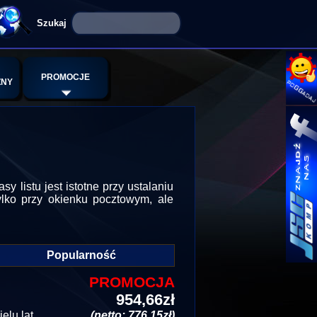
PROMOCJE
ZNY
 listu jest istotne przy ustalaniu
ylko przy okienku pocztowym, ale
Popularność
PROMOCJA
954,66zł
lu lat.
(netto: 776,15zł)