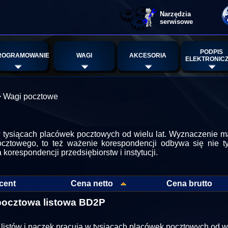
Narzędzia
serwisowe
PODPIS
ROGRAMOWANIE
WAGI
AKCESORIA
ELEKTRONIC
>
Wagi pocztowe
 tysiącach placówek pocztowych od wielu lat. Wyznaczenie masy
cztowego, to też ważenie korespondencji odbywa się nie t
orespondencji przedsiębiorstw i instytucji.
cent
Cena netto
Cena brutto
ocztowa listowa BD2P
listów i paczek pracują w tysiącach placówek pocztowych od wie