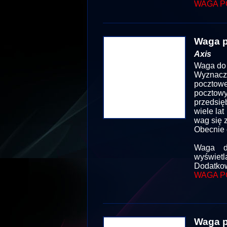
WAGA P
Waga 
Axis
Waga do 
Wyznacze
pocztowe
poczto
przedsię
wiele la
wag się 
Obecnie 
Waga d
wyświetl
Dodatkow
WAGA P
Waga 