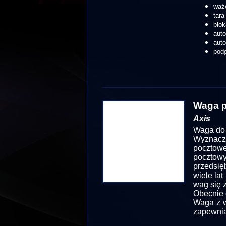
waż
tara
blok
aut
aut
podg
Waga 
Axis
Waga do 
Wyznacze
pocztowe
poczto
przedsię
wiele la
wag się 
Obecnie 
Waga z 
zapewnia