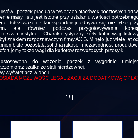
listów i paczek pracują w tysiącach placówek pocztowych od wie
nie masy listu jest istotne przy ustalaniu wartości potrzebne
go, toteż ważenie korespondencji odbywa się nie tylko prz
wym, ale również podczas przygotowywania koresp
biorstw i instytucji. Charakterystyczny żółty kolor wag listo
t był znakiem rozpoznawczym firmy AXIS. Minęło już wiele lat o
zmienił, ale pozostała solidna jakość i niezawodność produktów
oferujemy także wagi dla kurierów rozwożących przesyłki.
ostosowana do ważenia paczek z wygodnie umiejsc
aczem oraz szalką ze stali nierdzewnej.
y wyświetlacz w opcji.
OSIADA MOŻLIWOŚĆ LEGALIZACJI ZA DODATKOWĄ OPŁA
[
1
]