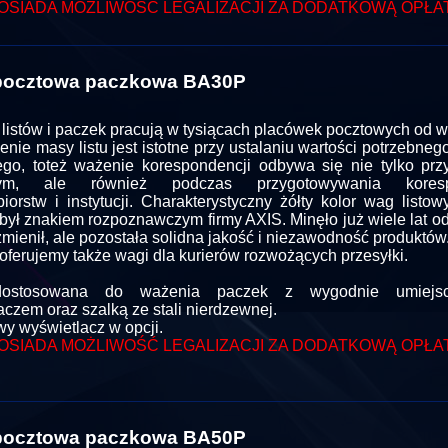
OSIADA MOŻLIWOŚĆ LEGALIZACJI ZA DODATKOWĄ OPŁA
pocztowa paczkowa BA30P
listów i paczek pracują w tysiącach placówek pocztowych od wie
nie masy listu jest istotne przy ustalaniu wartości potrzebne
go, toteż ważenie korespondencji odbywa się nie tylko prz
wym, ale również podczas przygotowywania koresp
biorstw i instytucji. Charakterystyczny żółty kolor wag listo
t był znakiem rozpoznawczym firmy AXIS. Minęło już wiele lat o
zmienił, ale pozostała solidna jakość i niezawodność produktów
oferujemy także wagi dla kurierów rozwożących przesyłki.
ostosowana do ważenia paczek z wygodnie umiejsc
aczem oraz szalką ze stali nierdzewnej.
y wyświetlacz w opcji.
OSIADA MOŻLIWOŚĆ LEGALIZACJI ZA DODATKOWĄ OPŁA
pocztowa paczkowa BA50P