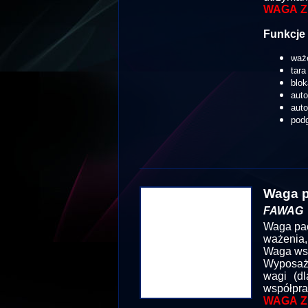
WAGA Z
Funkcje 
waż
tara
blok
aut
aut
podg
Waga p
FAWAG
Waga pac
ważenia,
Waga wsp
Wyposażo
wagi (dl
współpra
WAGA Z