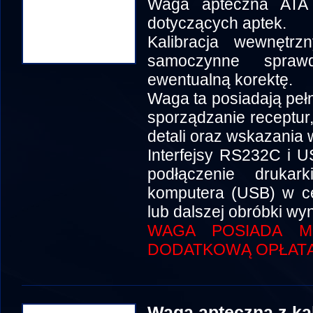
Waga apteczna ATA 
dotyczących aptek.
Kalibracja wewnętr
samoczynne spraw
ewentualną korektę.
Waga ta posiadają pełn
sporządzanie receptur,
detali oraz wskazania 
Interfejsy RS232C i U
podłączenie drukark
komputera (USB) w ce
lub dalszej obróbki wy
WAGA POSIADA MO
DODATKOWĄ OPŁATĄ
Waga apteczna z ka