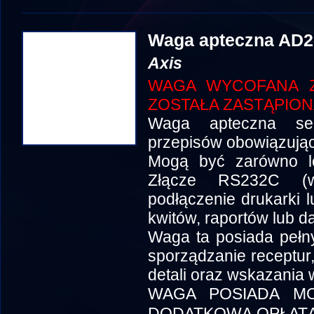
Waga apteczna AD2
Axis
WAGA WYCOFANA Z
ZOSTAŁA ZASTĄPIO
Waga apteczna ser
przepisów obowiązują
Mogą być zarówno le
Złącze RS232C (w
podłączenie drukarki 
kwitów, raportów lub d
Waga ta posiada pełny 
sporządzanie receptur,
detali oraz wskazania 
WAGA POSIADA MO
DODATKOWĄ OPŁAT