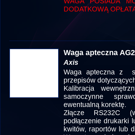
WAGA POSIADA MO
DODATKOWĄ OPŁATĄ
Waga apteczna AG
Axis
Waga apteczna z se
przepisów dotyczących
Kalibracja wewnętr
samoczynne spraw
ewentualną korektę.
Złącze RS232C (w
podłączenie drukarki 
kwitów, raportów lub 