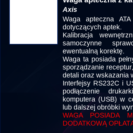
Axis
Waga apteczna ATA 
dotyczących aptek.
Kalibracja wewnętr
samoczynne spraw
ewentualną korektę.
Waga ta posiada pełny 
sporządzanie receptur,
detali oraz wskazania 
Interfejsy RS232C i U
podłączenie drukark
komputera (USB) w ce
lub dalszej obróbki wy
WAGA POSIADA MO
DODATKOWĄ OPŁATĄ