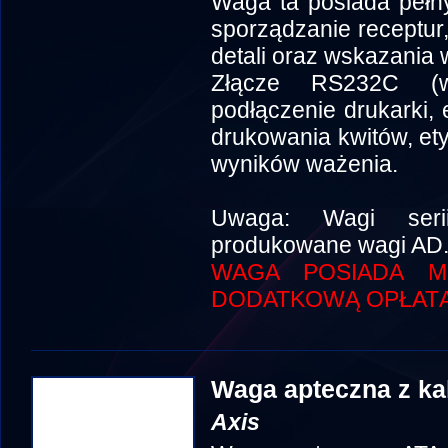
Waga ta posiada pełny 
sporządzanie receptur,
detali oraz wskazania 
Złącze RS232C (w
podłączenie drukarki, 
drukowania kwitów, ety
wyników ważenia.
Uwaga: Wagi seri
produkowane wagi AD
WAGA POSIADA MO
DODATKOWĄ OPŁATĄ
Waga apteczna z ka
Axis