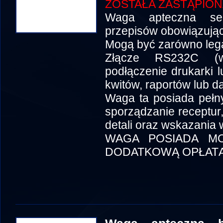
ZOSTAŁA ZASTĄPIO
Waga apteczna ser
przepisów obowiązują
Mogą być zarówno leg
Złącze RS232C (w
podłączenie drukarki 
kwitów, raportów lub d
Waga ta posiada pełny 
sporządzanie receptur,
detali oraz wskazania 
WAGA POSIADA MO
DODATKOWĄ OPŁATĄ