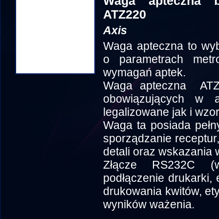
Waga apteczna be
ATZ220
Axis
Waga apteczna to wyb
o parametrach metr
wymagań aptek.
Waga apteczna ATZ 
obowiązujących w 
legalizowane jak i wz
Waga ta posiada pełny 
sporządzanie receptur,
detali oraz wskazania 
Złącze RS232C (w
podłączenie drukarki, 
drukowania kwitów, ety
wyników ważenia.