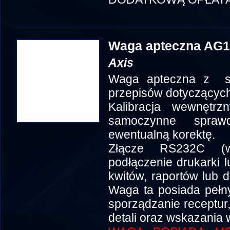
Waga apteczna AG
Axis
Waga apteczna z se
przepisów dotyczących
Kalibracja wewnętr
samoczynne spraw
ewentualną korektę.
Złącze RS232C (w
podłączenie drukarki 
kwitów, raportów lub 
Waga ta posiada pełny 
sporządzanie receptur,
detali oraz wskazania 