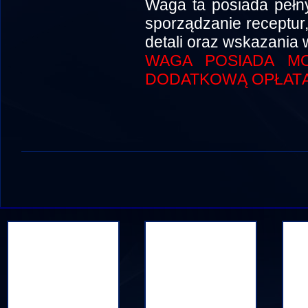
Waga ta posiada pełny 
sporządzanie receptur,
detali oraz wskazania 
WAGA POSIADA MO
DODATKOWĄ OPŁATĄ