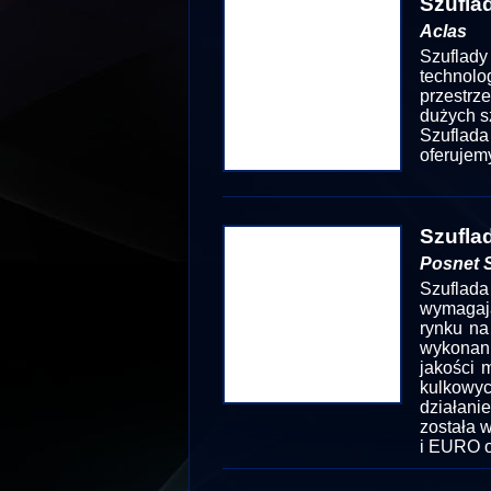
Szufla
Aclas
Szuflad
technolo
przestr
dużych s
Szuflad
oferujem
Szufla
Posnet S
Szuflada
wymagają
rynku na
wykonan
jakości 
kulkowy
działani
została 
i EURO o