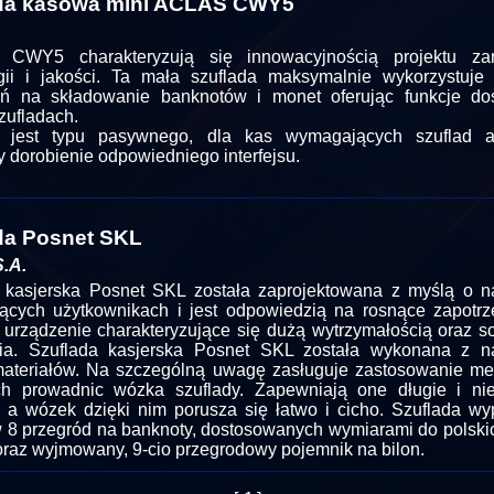
da kasowa mini ACLAS CWY5
y CWY5 charakteryzują się innowacyjnością projektu z
gii i jakości. Ta mała szuflada maksymalnie wykorzystuje
zeń na składowanie banknotów i monet oferując funkcje d
zufladach.
a jest typu pasywnego, dla kas wymagających szuflad a
y dorobienie odpowiedniego interfejsu.
da Posnet SKL
.A.
 kasjerska Posnet SKL została zaprojektowana z myślą o na
cych użytkownikach i jest odpowiedzią na rosnące zapotr
 urządzenie charakteryzujące się dużą wytrzymałością oraz so
ia. Szuflada kasjerska Posnet SKL została wykonana z n
materiałów. Na szczególną uwagę zasługuje zastosowanie me
ch prowadnic wózka szuflady. Zapewniają one długie i n
e a wózek dzięki nim porusza się łatwo i cicho. Szuflada w
w 8 przegród na banknoty, dostosowanych wymiarami do polskic
raz wyjmowany, 9-cio przegrodowy pojemnik na bilon.