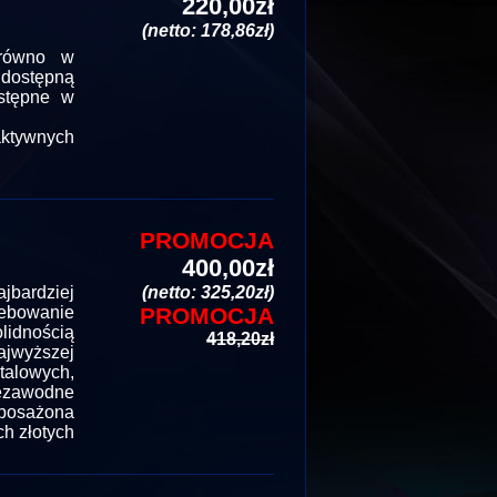
220,00zł
(netto: 178,86zł)
arówno w
 dostępną
ostępne w
ktywnych
PROMOCJA
400,00zł
jbardziej
(netto: 325,20zł)
zebowanie
PROMOCJA
lidnością
418,20zł
ajwyższej
talowych,
iezawodne
yposażona
h złotych