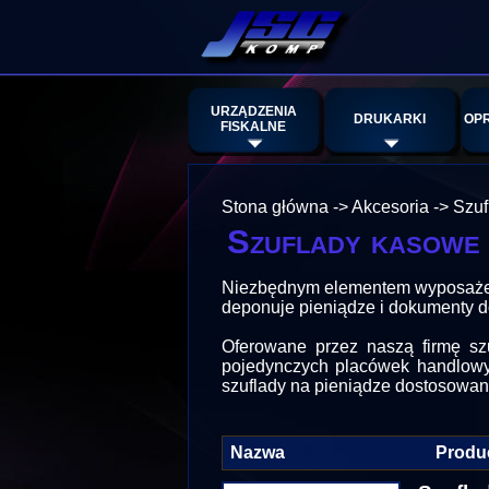
URZĄDZENIA
DRUKARKI
OP
FISKALNE
Stona główna
->
Akcesoria
->
Szuf
Szuflady kasowe
Niezbędnym elementem wyposażeni
deponuje pieniądze i dokumenty do
Oferowane przez naszą firmę sz
pojedynczych placówek handlowych
szuflady na pieniądze dostosowan
Nazwa
Produ