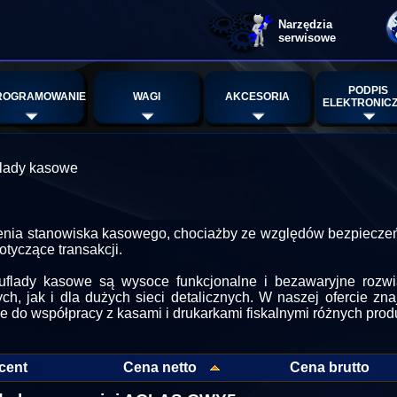
Narzędzia
serwisowe
PODPIS
ROGRAMOWANIE
WAGI
AKCESORIA
ELEKTRONIC
lady kasowe
a stanowiska kasowego, chociażby ze względów bezpieczeństwa
tyczące transakcji.
uflady kasowe są wysoce funkcjonalne i bezawaryjne roz
, jak i dla dużych sieci detalicznych. W naszej ofercie zna
e do współpracy z kasami i drukarkami fiskalnymi różnych pro
cent
Cena netto
Cena brutto