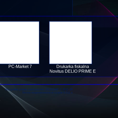
PC-Market 7
Drukarka fiskalna
Novitus DELIO PRIME E
Wszystkie prawa zastrzeżone JSCKOMP © 2011-26
Strona wygenetowana w czasie 0.011 s