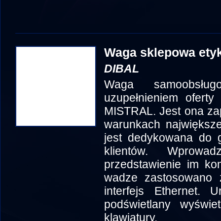
Waga sklepowa ety
DIBAL
Waga samoobsł
uzupełnieniem oferty
MISTRAL. Jest ona za
warunkach największe
jest dedykowana do g
klientów. Wprowad
przedstawienie im kom
wadze zastosowano z
interfejs Ethernet.
podświetlany wyświe
klawiatury.