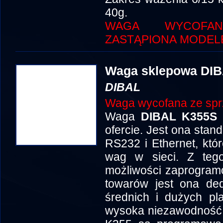
40g.
WAGA WYCOFA
ZASTĄPIONA MODELE
Waga sklepowa DI
DIBAL
Waga wycofana ze spr
Waga
DIBAL K355S
ofercie. Jest ona stan
RS232 i Ethernet, któr
wag w sieci. Z tego
możliwości zaprogra
towarów jest ona de
średnich i dużych pl
wysoka niezawodność i