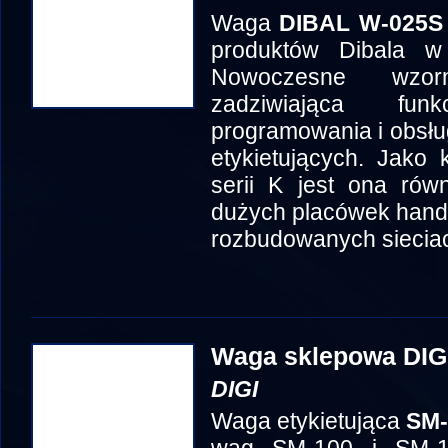
Waga
DIBAL W-025S
produktów Dibala w 
Nowoczesne wzorn
zadziwiająca fun
programowania i obsług
etykietujących. Jako 
serii K jest ona rów
dużych placówek handl
rozbudowanych siecia
Waga sklepowa DIG
DIGI
Waga etykietująca
SM-