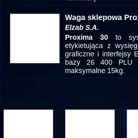
Waga sklepowa Pro
Elzab S.A.
Proxima 30
to sys
etykietująca z wysię
graficzne i interfejs
bazy 26 400 PLU l
maksymalne 15kg.