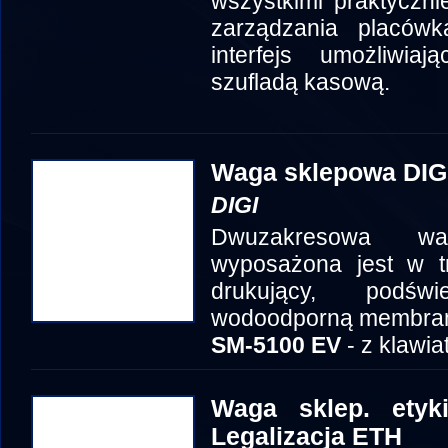
wszystkimi praktyczn
zarządzania placów
interfejs umożliwia
szufladą kasową.
Waga sklepowa DIG
DIGI
Dwuzakresowa w
wyposażona jest w t
drukujący, podśw
wodoodporną membran
SM-5100 EV
- z klawi
Waga sklep. etyk
Legalizacja ETH