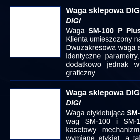
Waga sklepowa DIG
DIGI
Waga
SM-100 P Plu
Klienta umieszczony n
Dwuzakresowa waga et
identyczne parametry,
dodatkowo jednak w
graficzny.
Waga sklepowa DIG
DIGI
Waga etykietująca
SM-
wag SM-100 i SM-1
kasetowy mechanizm 
wymianę etykiet, a t