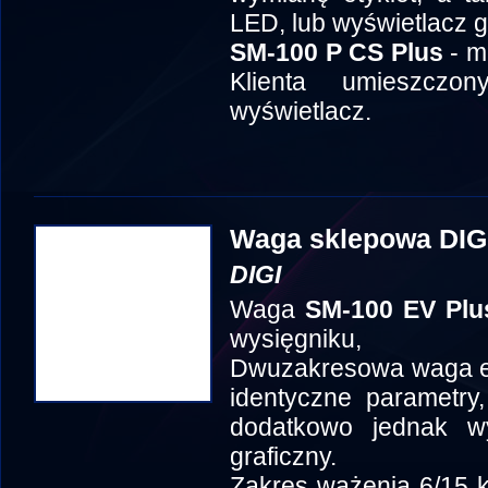
LED, lub wyświetlacz g
SM-100 P CS
Plus
- m
Klienta umieszczo
wyświetlacz.
Waga sklepowa DIG
DIGI
Waga
SM-100 EV Plu
wysięgniku,
Dwuzakresowa waga et
identyczne parametry,
dodatkowo jednak w
graficzny.
Zakres ważenia 6/15 k