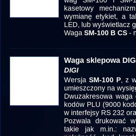
wag SM-100 i SM-1
kasetowy mechanizm 
wymianę etykiet, a t
LED, lub wyświetlacz g
Waga
SM-100 B CS
- 
Waga sklepowa DIG
DIGI
Wersja
SM-100 P
, z 
umieszczony na wysięg
Dwuzakresowa waga et
kodów PLU (9000 kodó
w interfejsy RS 232 ora
Pozwala drukować ws
takie jak m.in.: na