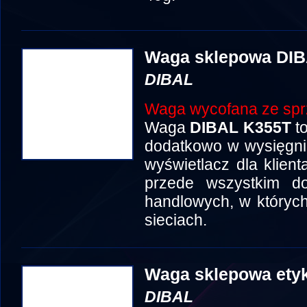
Waga sklepowa DI
DIBAL
Waga wycofana ze spr
Waga
DIBAL K355T
t
dodatkowo w wysięgni
wyświetlacz dla klien
przede wszystkim d
handlowych, w któryc
sieciach.
Waga sklepowa etyk
DIBAL