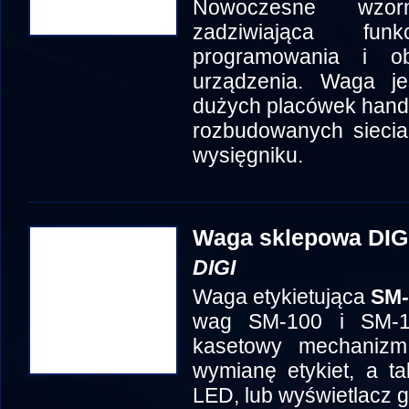
Nowoczesne wzorn
zadziwiająca fun
programowania i o
urządzenia. Waga j
dużych placówek handl
rozbudowanych siecia
wysięgniku.
Waga sklepowa DIG
DIGI
Waga etykietująca
SM-
wag SM-100 i SM-1
kasetowy mechanizm 
wymianę etykiet, a t
LED, lub wyświetlacz g