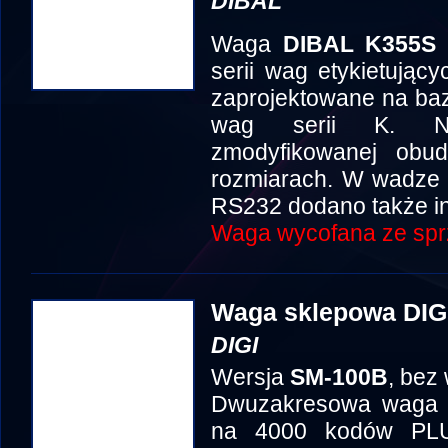
DIBAL
Waga
DIBAL K355S
serii wag etykietując
zaprojektowane na baz
wag serii K. No
zmodyfikowanej obu
rozmiarach. W wadze 
RS232 dodano także in
Waga wycofana ze spr
Waga sklepowa DIG
DIGI
Wersja
SM-100B
, bez
Dwuzakresowa waga e
na 4000 kodów PLU