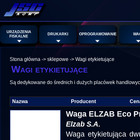
URZĄDZENIA
DRUKARKI
OPROGRAMOWANIE
WA
FISKALNE
Stona główna
->
sklepowe
->
Wagi etykietujące
Wagi etykietujące
Są dedykowane do średnich i dużych placówek handlowych
Nazwa
Producent
Cen
Waga ELZAB Eco Pr
Elzab S.A.
Waga etykietująca dw