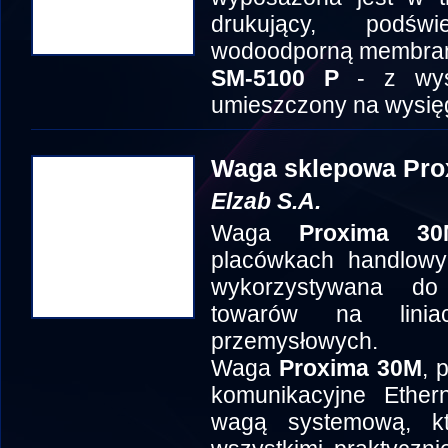
drukujący, podśw
wodoodporną membran
SM-5100 P
- z wysi
umieszczony na wysię
Waga sklepowa Pro
Elzab S.A.
Waga
Proxima 30
placówkach handlowyc
wykorzystywana do
towarów na linia
przemysłowych.
Waga
Proxima 30M
, 
komunikacyjne Ether
wagą systemową, k