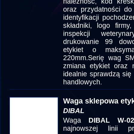
należność, kod kresk
oraz przydatności do
identyfikacji pochodz
składniki, logo firmy
inspekcji weteryn
drukowanie 99 dowo
etykiet o maksym
220mm.Serię wag SM-
zmiana etykiet oraz n
idealnie sprawdzą się
handlowych.
Waga sklepowa ety
DIBAL
Waga
DIBAL W-02
najnowszej linii 