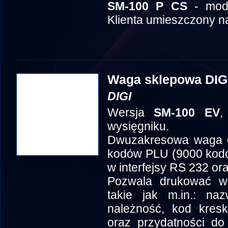
SM-100 P CS
- mode
Klienta umieszczony n
Waga sklepowa DIG
DIGI
Wersja
SM-100 EV
,
wysięgniku.
Dwuzakresowa waga et
kodów PLU (9000 kodó
w interfejsy RS 232 ora
Pozwala drukować ws
takie jak m.in.: na
należność, kod kresk
oraz przydatności do