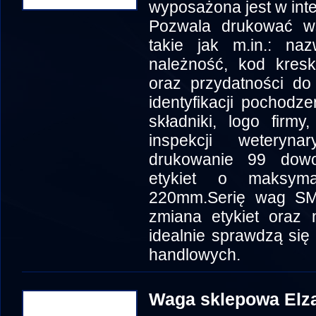
wyposażona jest w inte
Pozwala drukować ws
takie jak m.in.: na
należność, kod kresk
oraz przydatności do
identyfikacji pochodz
składniki, logo firmy
inspekcji weteryn
drukowanie 99 dowo
etykiet o maksym
220mm.Serię wag SM-
zmiana etykiet oraz n
idealnie sprawdzą się
handlowych.
Waga sklepowa Elz