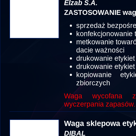
Elzab S.A.
ZASTOSOWANIE wagi
sprzedaż bezpośr
konfekcjonowanie 
metkowanie towaró
dacie ważności
drukowanie etykie
drukowanie etykiet
kopiowanie ety
zbiorczych
Waga wycofana z
wyczerpania zapasów.
Waga sklepowa ety
DIBAL