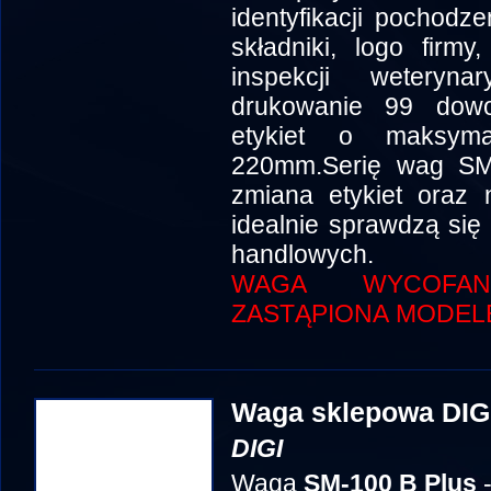
identyfikacji pochodz
składniki, logo firmy
inspekcji weteryn
drukowanie 99 dowo
etykiet o maksym
220mm.Serię wag SM-
zmiana etykiet oraz n
idealnie sprawdzą się
handlowych.
WAGA WYCOFA
ZASTĄPIONA MODELE
Waga sklepowa DIG
DIGI
Waga
SM-100 B Plus
-