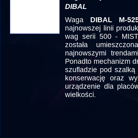
DIBAL
Waga
DIBAL M-52
najnowszej linii prod
wag serii 500 - MIS
została umieszczo
najnowszymi trendami
Ponadto mechanizm dr
szufladzie pod szalką
konserwację oraz wym
urządzenie dla placó
wielkości.