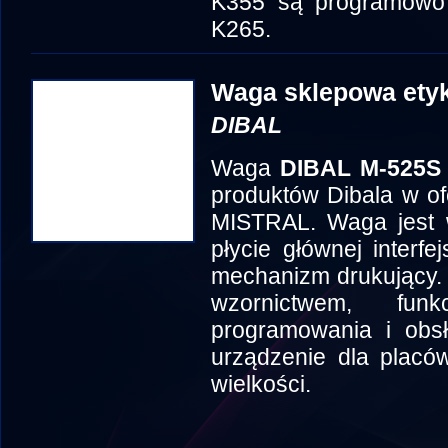
K355 są programowo 
K265.
Waga sklepowa etyk
DIBAL
Waga
DIBAL M-525S
produktów Dibala w of
MISTRAL. Waga jest 
płycie głównej interf
mechanizm drukujący.
wzornictwem, funk
programowania i obsł
urządzenie dla placó
wielkości.