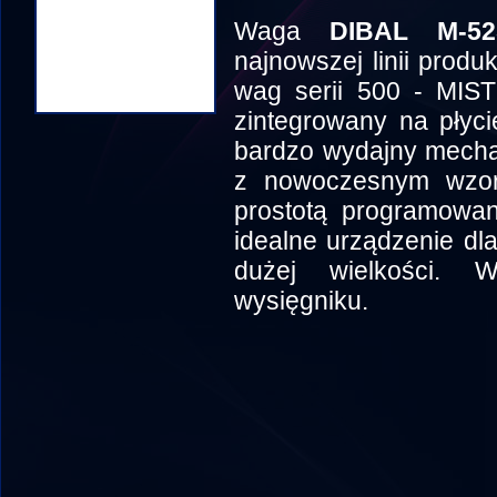
Waga
DIBAL M-52
najnowszej linii prod
wag serii 500 - MIS
zintegrowany na płycie
bardzo wydajny mecha
z nowoczesnym wzorn
prostotą programowani
idealne urządzenie dl
dużej wielkości. 
wysięgniku.