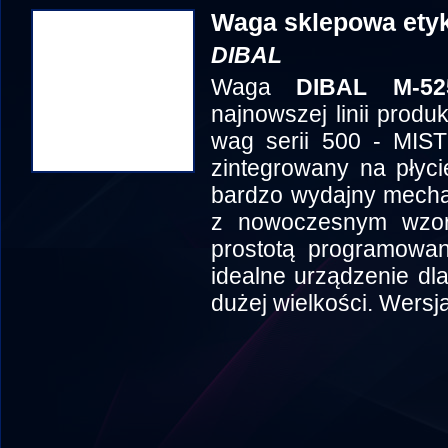
Waga sklepowa ety
DIBAL
Waga
DIBAL M-52
najnowszej linii prod
wag serii 500 - MIS
zintegrowany na płycie
bardzo wydajny mecha
z nowoczesnym wzorn
prostotą programowani
idealne urządzenie dl
dużej wielkości. Wersj