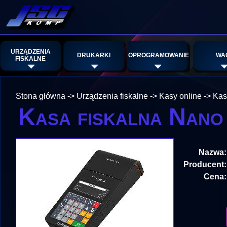
URZĄDZENIA
DRUKARKI
OPROGRAMOWANIE
WA
FISKALNE
Stona główna
->
Urządzenia fiskalne
->
Kasy online
->
Kas
Kasa fiskalna Nano 
Nazwa:
Producent:
Cena: