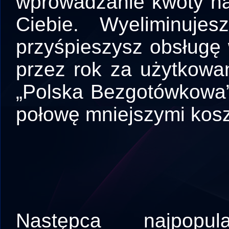
wprowadzanie kwoty na 
Ciebie. Wyeliminuj
przyśpieszysz obsługę 
przez rok za użytkowa
„Polska Bezgotówkowa”,
połowę mniejszymi kos
Następca najpopula