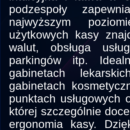
podzespoły zapewni
najwyższym poziom
użytkowych kasy znajd
walut, obsługa usłu
parkingów itp. Idea
gabinetach lekarskic
gabinetach kosmetyczn
punktach usługowych o
której szczególnie doce
ergonomia kasy. Dzięk