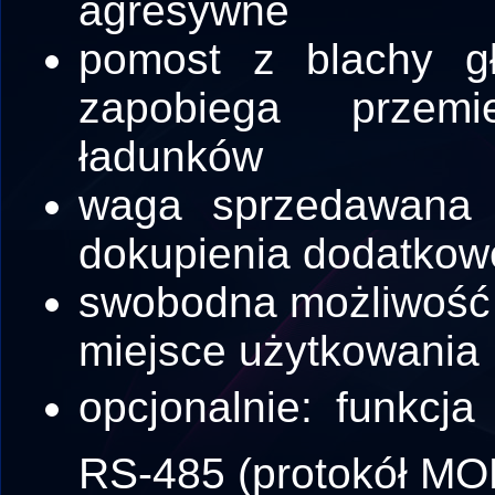
agresywne
pomost z blachy gła
zapobiega przem
ładunków
waga sprzedawana 
dokupienia dodatkow
swobodna możliwość 
miejsce użytkowania
opcjonalnie: funkcj
RS-485 (protokół M