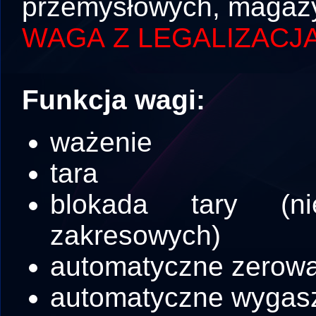
przemysłowych, magazy
WAGA Z LEGALIZACJ
Funkcja wagi:
ważenie
tara
blokada tary (n
zakresowych)
automatyczne zerow
automatyczne wygasz