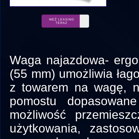
WEŹ LEASING
TERAZ
Waga najazdowa- ergo
(55 mm) umożliwia łag
z towarem na wagę, n
pomostu dopasowane p
możliwość przemieszc
użytkowania, zastoso